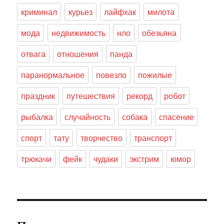
криминал
курьез
лайфхак
милота
мода
недвижимость
нло
обезьяна
отвага
отношения
панда
паранормальное
повезло
пожилые
праздник
путешествия
рекорд
робот
рыбалка
случайность
собака
спасение
спорт
тату
творчество
транспорт
трюкачи
фейк
чудаки
экстрим
юмор