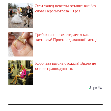
Этот танец невесты оставит вас без
i
слов! Пересмотрела 10 раз
Грибок на ногтях стирается как
i
ластиком! Простой домашний метод
Королева вагона отожгла! Видео не
i
оставит равнодушным