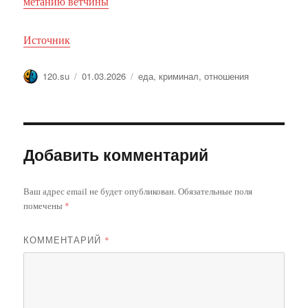
метанию ветчины
Источник
Автор
Опубликовано
Метки
120.su
01.03.2026
еда
,
криминал
,
отношения
Добавить комментарий
Ваш адрес email не будет опубликован.
Обязательные поля
помечены
*
КОММЕНТАРИЙ
*