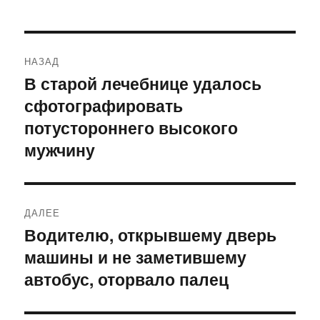
Навигация
НАЗАД
по
В старой лечебнице удалось
Предыдущая
сфотографировать
запись:
записям
потустороннего высокого
мужчину
ДАЛЕЕ
Водителю, открывшему дверь
Следующая
машины и не заметившему
запись:
автобус, оторвало палец