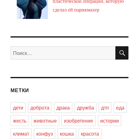
пластической операции, которую
сделал ей парикмахер
ПО
Искать:
МЕТКИ
дети
доброта
драка
дружба
дтп
еда
жесть
животные
изобретение
истории
климат
конфуз
кошка
красота