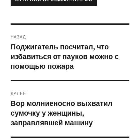
Навигация
НАЗАД
по
Поджигатель посчитал, что
Предыдущая
избавиться от пауков можно с
запись:
записям
помощью пожара
ДАЛЕЕ
Вор молниеносно выхватил
Следующая
сумочку у женщины,
запись:
заправлявшей машину