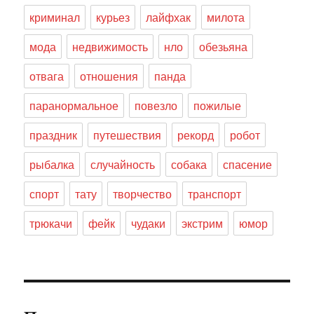
криминал
курьез
лайфхак
милота
мода
недвижимость
нло
обезьяна
отвага
отношения
панда
паранормальное
повезло
пожилые
праздник
путешествия
рекорд
робот
рыбалка
случайность
собака
спасение
спорт
тату
творчество
транспорт
трюкачи
фейк
чудаки
экстрим
юмор