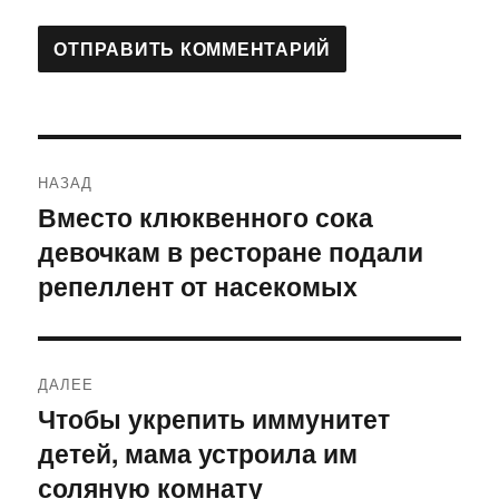
Навигация
НАЗАД
по
Вместо клюквенного сока
Предыдущая
девочкам в ресторане подали
запись:
записям
репеллент от насекомых
ДАЛЕЕ
Чтобы укрепить иммунитет
Следующая
детей, мама устроила им
запись:
соляную комнату