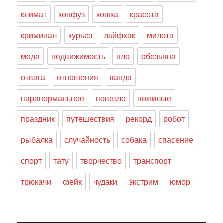
климат
конфуз
кошка
красота
криминал
курьез
лайфхак
милота
мода
недвижимость
нло
обезьяна
отвага
отношения
панда
паранормальное
повезло
пожилые
праздник
путешествия
рекорд
робот
рыбалка
случайность
собака
спасение
спорт
тату
творчество
транспорт
трюкачи
фейк
чудаки
экстрим
юмор