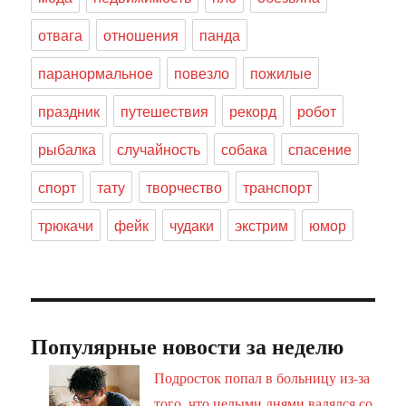
отвага
отношения
панда
паранормальное
повезло
пожилые
праздник
путешествия
рекорд
робот
рыбалка
случайность
собака
спасение
спорт
тату
творчество
транспорт
трюкачи
фейк
чудаки
экстрим
юмор
Популярные новости за неделю
Подросток попал в больницу из-за
того, что целыми днями валялся со