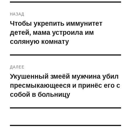
Навигация
НАЗАД
по
Чтобы укрепить иммунитет
Предыдущая
детей, мама устроила им
запись:
записям
соляную комнату
ДАЛЕЕ
Укушенный змеёй мужчина убил
Следующая
пресмыкающееся и принёс его с
запись:
собой в больницу