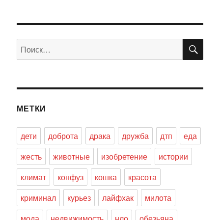
ПО
Искать:
МЕТКИ
дети
доброта
драка
дружба
дтп
еда
жесть
животные
изобретение
истории
климат
конфуз
кошка
красота
криминал
курьез
лайфхак
милота
мода
недвижимость
нло
обезьяна