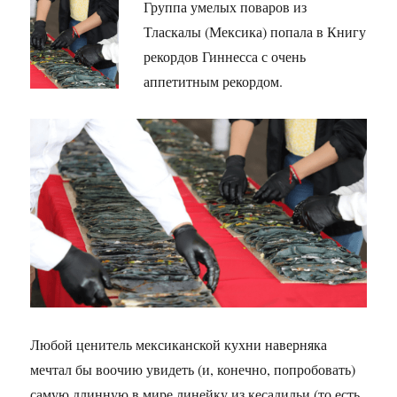
Группа умелых поваров из
Тласкалы (Мексика) попала в Книгу
рекордов Гиннесса с очень
аппетитным рекордом.
Любой ценитель мексиканской кухни наверняка
мечтал бы воочию увидеть (и, конечно, попробовать)
самую длинную в мире линейку из кесадильи (то есть