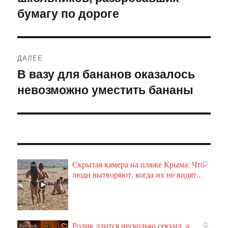
бумагу по дороге
ДАЛЕЕ
В вазу для бананов оказалось
Следующая
невозможно уместить бананы
запись:
Скрытая камера на пляже Крыма: Что
i
люди вытворяют, когда их не видят...
Ролик длится несколько секунд, а
i