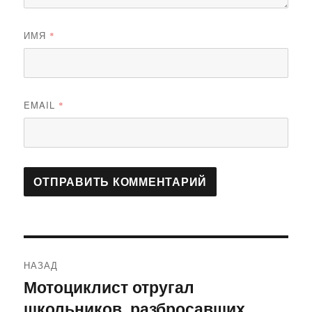
ИМЯ
*
EMAIL
*
Навигация
НАЗАД
по
Мотоциклист отругал
Предыдущая
школьников, разбросавших
запись:
записям