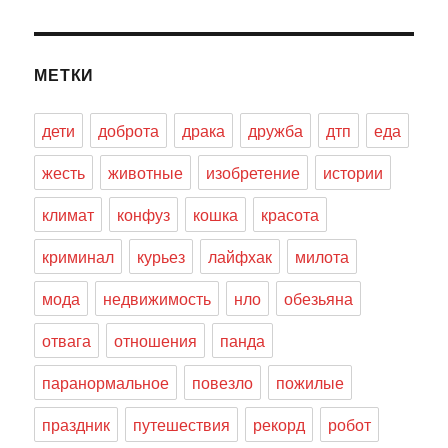
МЕТКИ
дети
доброта
драка
дружба
дтп
еда
жесть
животные
изобретение
истории
климат
конфуз
кошка
красота
криминал
курьез
лайфхак
милота
мода
недвижимость
нло
обезьяна
отвага
отношения
панда
паранормальное
повезло
пожилые
праздник
путешествия
рекорд
робот