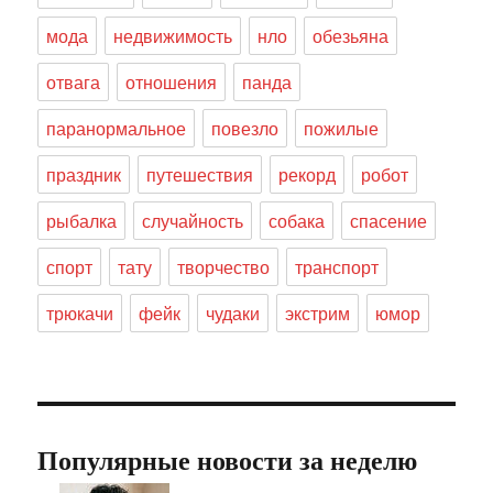
мода
недвижимость
нло
обезьяна
отвага
отношения
панда
паранормальное
повезло
пожилые
праздник
путешествия
рекорд
робот
рыбалка
случайность
собака
спасение
спорт
тату
творчество
транспорт
трюкачи
фейк
чудаки
экстрим
юмор
Популярные новости за неделю