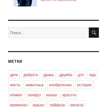
ПО
Искать:
МЕТКИ
дети
доброта
драка
дружба
дтп
еда
жесть
животные
изобретение
истории
климат
конфуз
кошка
красота
криминал
курьез
лайфхак
милота