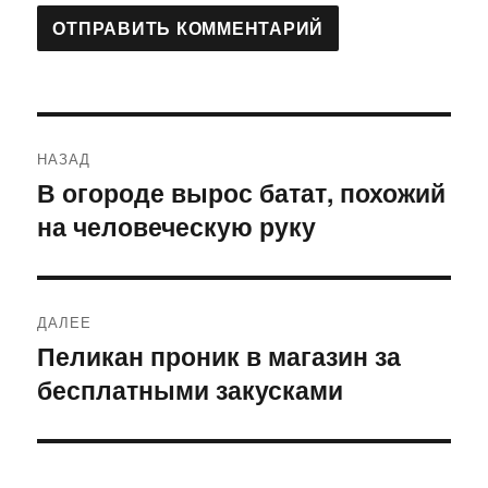
Навигация
НАЗАД
по
В огороде вырос батат, похожий
Предыдущая
на человеческую руку
запись:
записям
ДАЛЕЕ
Пеликан проник в магазин за
Следующая
бесплатными закусками
запись: