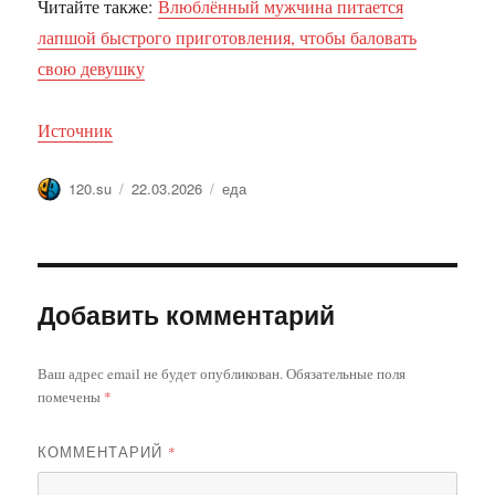
Читайте также:
Влюблённый мужчина питается
лапшой быстрого приготовления, чтобы баловать
свою девушку
Источник
Автор
Опубликовано
Метки
120.su
22.03.2026
еда
Добавить комментарий
Ваш адрес email не будет опубликован.
Обязательные поля
помечены
*
КОММЕНТАРИЙ
*