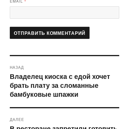
EMAIL
*
Навигация
НАЗАД
по
Владелец киоска с едой хочет
Предыдущая
брать плату за сломанные
запись:
записям
бамбуковые шпажки
ДАЛЕЕ
В ресторане запретили готовить
Следующая