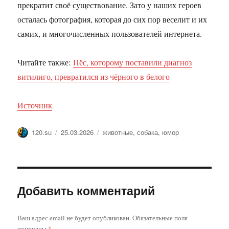
прекратит своё существование. Зато у наших героев
осталась фотография, которая до сих пор веселит и их
самих, и многочисленных пользователей интернета.
Читайте также:
Пёс, которому поставили диагноз
витилиго, превратился из чёрного в белого
Источник
Автор
Опубликовано
Метки
120.su
25.03.2026
животные
,
собака
,
юмор
Добавить комментарий
Ваш адрес email не будет опубликован.
Обязательные поля
помечены
*