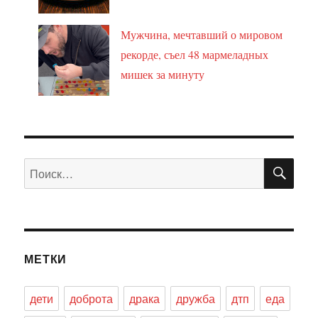
Мужчина, мечтавший о мировом
рекорде, съел 48 мармеладных
мишек за минуту
ПО
Искать:
МЕТКИ
дети
доброта
драка
дружба
дтп
еда