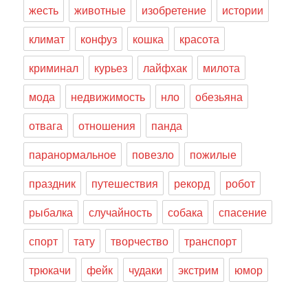
жесть
животные
изобретение
истории
климат
конфуз
кошка
красота
криминал
курьез
лайфхак
милота
мода
недвижимость
нло
обезьяна
отвага
отношения
панда
паранормальное
повезло
пожилые
праздник
путешествия
рекорд
робот
рыбалка
случайность
собака
спасение
спорт
тату
творчество
транспорт
трюкачи
фейк
чудаки
экстрим
юмор