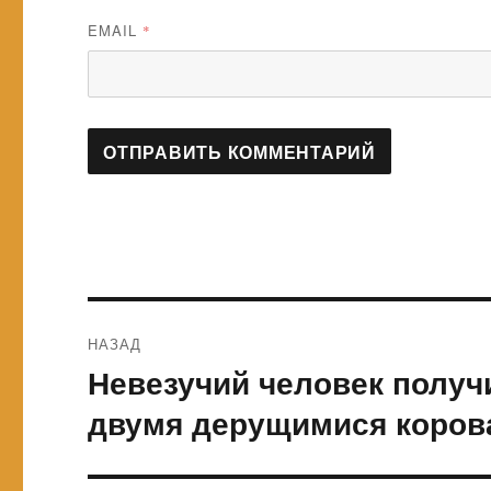
EMAIL
*
Навигация
НАЗАД
по
Невезучий человек получ
Предыдущая
запись:
записям
двумя дерущимися коров