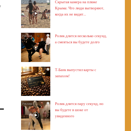
Скрытая камера на пляже
i
у
Крыма: Что люди вытворяют,
когда их не видят...
Ролик длится несколько секунд,
i
а смеяться вы будете долго
Т-Банк выпустил карты с
i
запахом!
Ролик длится пару секунд, но
i
вы будете в шоке от
увиденного