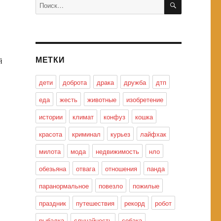
Искать:
МЕТКИ
й
дети
доброта
драка
дружба
дтп
еда
жесть
животные
изобретение
истории
климат
конфуз
кошка
красота
криминал
курьез
лайфхак
милота
мода
недвижимость
нло
обезьяна
отвага
отношения
панда
паранормальное
повезло
пожилые
праздник
путешествия
рекорд
робот
рыбалка
случайность
собака