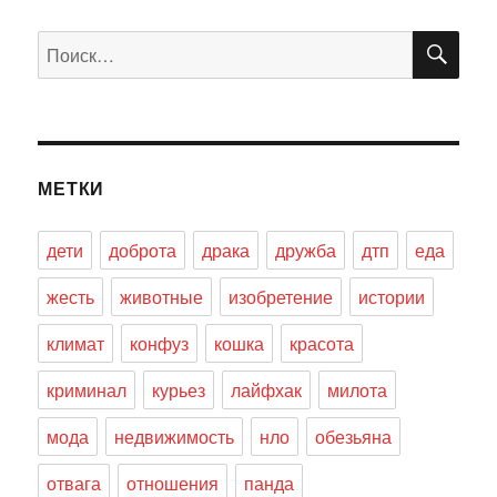
ПО
Искать:
МЕТКИ
дети
доброта
драка
дружба
дтп
еда
жесть
животные
изобретение
истории
климат
конфуз
кошка
красота
криминал
курьез
лайфхак
милота
мода
недвижимость
нло
обезьяна
отвага
отношения
панда