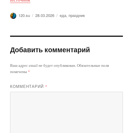
Автор
Опубликовано
Метки
120.su
28.03.2026
еда
,
праздник
Добавить комментарий
Ваш адрес email не будет опубликован.
Обязательные поля
помечены
*
КОММЕНТАРИЙ
*