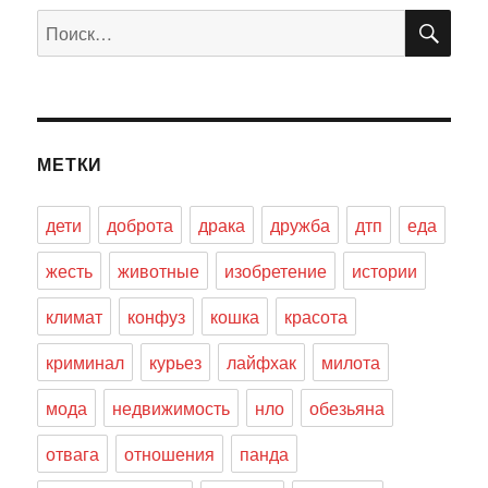
ПО
Искать:
МЕТКИ
дети
доброта
драка
дружба
дтп
еда
жесть
животные
изобретение
истории
климат
конфуз
кошка
красота
криминал
курьез
лайфхак
милота
мода
недвижимость
нло
обезьяна
отвага
отношения
панда