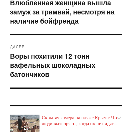
по
Влюблённая женщина вышла
Предыдущая
замуж за трамвай, несмотря на
запись:
записям
наличие бойфренда
ДАЛЕЕ
Воры похитили 12 тонн
Следующая
вафельных шоколадных
запись:
батончиков
Скрытая камера на пляже Крыма: Что
i
люди вытворяют, когда их не видят...