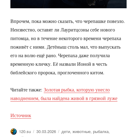
Впрочем, пока можно сказать, что черепашке повезло.
Неизвестно, оставят ли Лауритцсоны себе нового
питомца, но в течение некоторого времени черепаха
поживёт с ними. Детёныш столь мал, что выпускать
его на волю ещё рано. Черепаха даже получила
временную кличку. Её назвали Ионой в честь
библейского пророка, проглоченного китом.
Читайте также:
Золотая рыбка, которую унесло
наводнением, была найдена живой в грязной луже
Источник
Автор
Опубликовано
Метки
120.su
30.03.2026
дети
,
животные
,
рыбалка
,