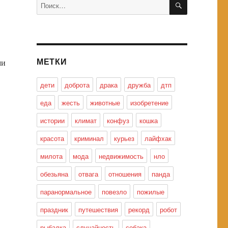
Искать:
МЕТКИ
ми
дети
доброта
драка
дружба
дтп
еда
жесть
животные
изобретение
истории
климат
конфуз
кошка
красота
криминал
курьез
лайфхак
милота
мода
недвижимость
нло
обезьяна
отвага
отношения
панда
паранормальное
повезло
пожилые
праздник
путешествия
рекорд
робот
рыбалка
случайность
собака