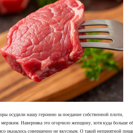
ры осудили нашу героиню за поедание собственной плоти,
к мерзким. Наверняка это огорчило женщину, хотя куда больше е
мясо оказалось совершенно не вкусным. О такой неприятной пищ