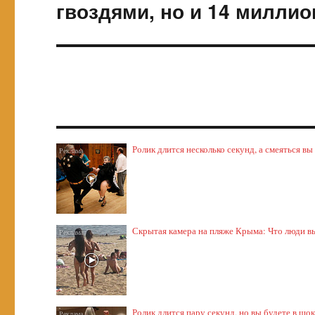
запись:
гвоздями, но и 14 милли
Ролик длится несколько секунд, а смеяться вы
Скрытая камера на пляже Крыма: Что люди выт
Ролик длится пару секунд, но вы будете в шо