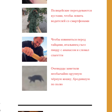
Полицейские переодеваются
кустами, чтобы ловить
водителей со смартфонами
Чтобы извиниться перед
тайцами, итальянец съел
пиццу с ананасом и сломал
спагетти
Очевидцы заметили
необычайно крупную
чёрную кошку, бродившую
по полю
ё
е