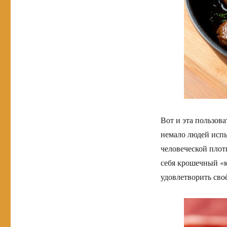
Вот и эта пользова
немало людей испы
человеческой плоти
себя крошечный «к
удовлетворить сво