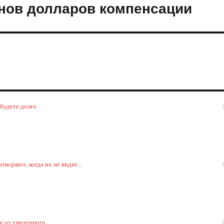
онов долларов компенсации
 будете долго
воряют, когда их не видят...
ке от увиденного