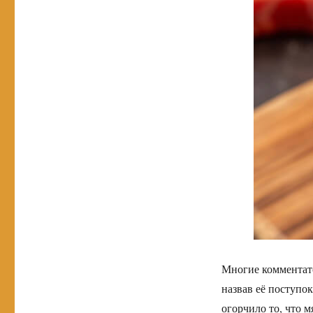
Многие комментато
назвав её поступо
огорчило то, что 