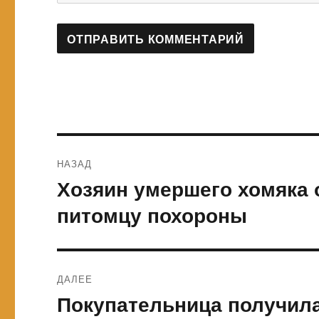
Навигация
НАЗАД
по
Хозяин умершего хомяка 
Предыдущая
запись:
записям
питомцу похороны
ДАЛЕЕ
Покупательница получила
Следующая