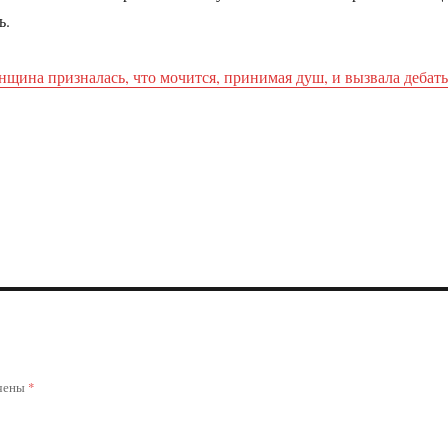
ь.
нщина призналась, что мочится, принимая душ, и вызвала дебат
ечены
*