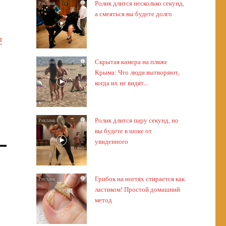
Ролик длится несколько секунд,
i
а смеяться вы будете долго
ы
Скрытая камера на пляже
i
Крыма: Что люди вытворяют,
когда их не видят...
Ролик длится пару секунд, но
i
вы будете в шоке от
увиденного
Грибок на ногтях стирается как
i
ластиком! Простой домашний
метод