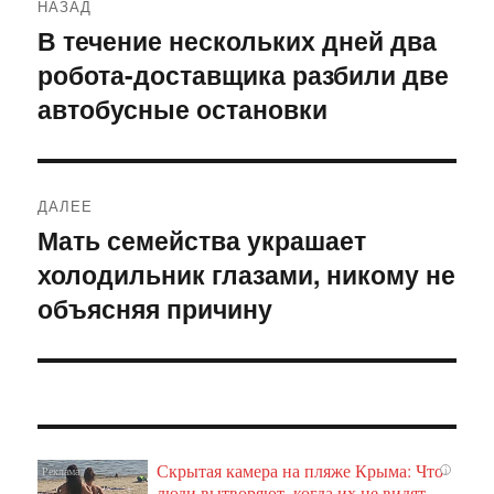
НАЗАД
по
В течение нескольких дней два
Предыдущая
робота-доставщика разбили две
запись:
записям
автобусные остановки
ДАЛЕЕ
Мать семейства украшает
Следующая
холодильник глазами, никому не
запись:
объясняя причину
Скрытая камера на пляже Крыма: Что
i
люди вытворяют, когда их не видят...