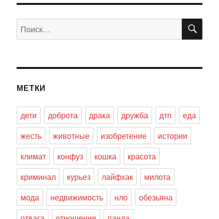
ПО
Искать:
МЕТКИ
дети
доброта
драка
дружба
дтп
еда
жесть
животные
изобретение
истории
климат
конфуз
кошка
красота
криминал
курьез
лайфхак
милота
мода
недвижимость
нло
обезьяна
отвага
отношения
панда