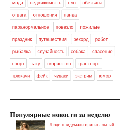
мода
недвижимость
нло
обезьяна
отвага
отношения
панда
паранормальное
повезло
пожилые
праздник
путешествия
рекорд
робот
рыбалка
случайность
собака
спасение
спорт
тату
творчество
транспорт
трюкачи
фейк
чудаки
экстрим
юмор
Популярные новости за неделю
Люди придумали оригинальный