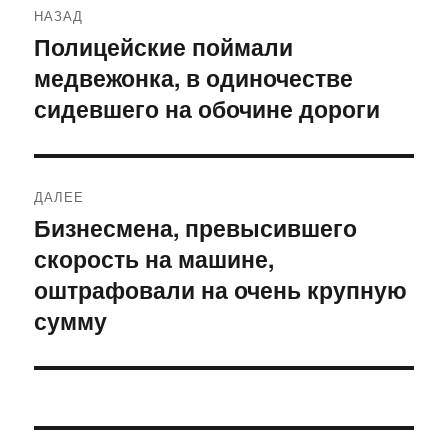
НАЗАД
по
Полицейские поймали
Предыдущая
медвежонка, в одиночестве
запись:
записям
сидевшего на обочине дороги
ДАЛЕЕ
Бизнесмена, превысившего
Следующая
скорость на машине,
запись:
оштрафовали на очень крупную
сумму