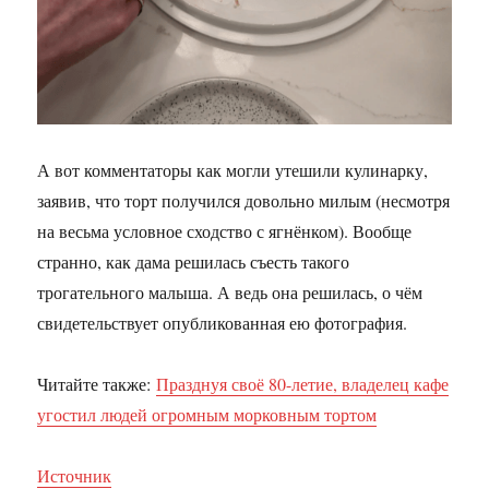
А вот комментаторы как могли утешили кулинарку,
заявив, что торт получился довольно милым (несмотря
на весьма условное сходство с ягнёнком). Вообще
странно, как дама решилась съесть такого
трогательного малыша. А ведь она решилась, о чём
свидетельствует опубликованная ею фотография.
Читайте также:
Празднуя своё 80-летие, владелец кафе
угостил людей огромным морковным тортом
Источник