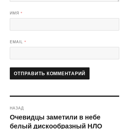
ИМЯ
*
EMAIL
*
Навигация
НАЗАД
по
Очевидцы заметили в небе
Предыдущая
белый дискообразный НЛО
запись:
записям