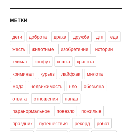
МЕТКИ
дети
доброта
драка
дружба
дтп
еда
жесть
животные
изобретение
истории
климат
конфуз
кошка
красота
криминал
курьез
лайфхак
милота
мода
недвижимость
нло
обезьяна
отвага
отношения
панда
паранормальное
повезло
пожилые
праздник
путешествия
рекорд
робот