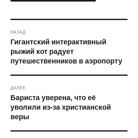
Навигация
НАЗАД
по
Гигантский интерактивный
Предыдущая
рыжий кот радует
запись:
записям
путешественников в аэропорту
ДАЛЕЕ
Бариста уверена, что её
Следующая
уволили из-за христианской
запись:
веры