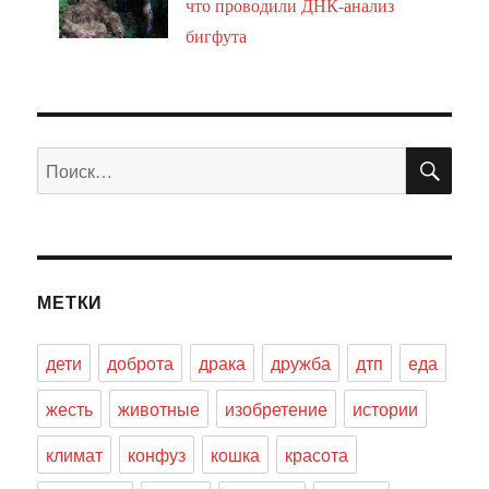
что проводили ДНК-анализ
бигфута
ПО
Искать:
МЕТКИ
дети
доброта
драка
дружба
дтп
еда
жесть
животные
изобретение
истории
климат
конфуз
кошка
красота