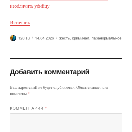
изобличить убийцу
Источник
Автор
Опубликовано
Метки
120.su
14.04.2026
жесть
,
криминал
,
паранормальное
Добавить комментарий
Ваш адрес email не будет опубликован.
Обязательные поля
помечены
*
КОММЕНТАРИЙ
*