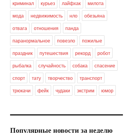
криминал
курьез
лайфхак
милота
мода
недвижимость
нло
обезьяна
отвага
отношения
панда
паранормальное
повезло
пожилые
праздник
путешествия
рекорд
робот
рыбалка
случайность
собака
спасение
спорт
тату
творчество
транспорт
трюкачи
фейк
чудаки
экстрим
юмор
Популярные новости за неделю