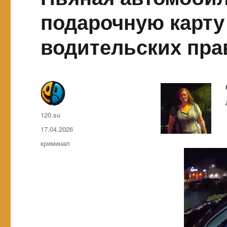
подарочную карту
водительских пра
Автор
120.su
Опубликовано
17.04.2026
Метки
криминал