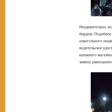
Неудивительно, ве
бордюр. Подобное 
алкогольного опья
водительское удос
книжного магазина
замену равноценно