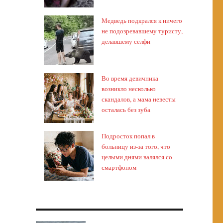
Медведь подкрался к ничего
не подозревавшему туристу,
делавшему селфи
Во время девичника
возникло несколько
скандалов, а мама невесты
осталась без зуба
Подросток попал в
больницу из-за того, что
целыми днями валялся со
смартфоном