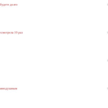
 будете долго
есмотрела 10 раз
 равнодушным