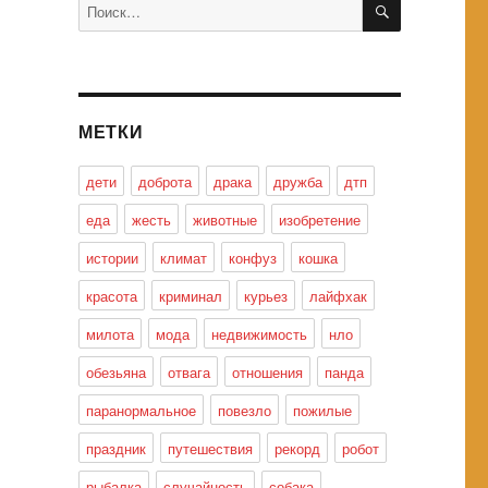
Искать:
МЕТКИ
дети
доброта
драка
дружба
дтп
еда
жесть
животные
изобретение
истории
климат
конфуз
кошка
красота
криминал
курьез
лайфхак
милота
мода
недвижимость
нло
обезьяна
отвага
отношения
панда
паранормальное
повезло
пожилые
праздник
путешествия
рекорд
робот
рыбалка
случайность
собака