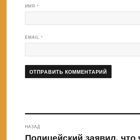
ИМЯ
*
EMAIL
*
Навигация
НАЗАД
по
Полицейский заявил, что 
Предыдущая