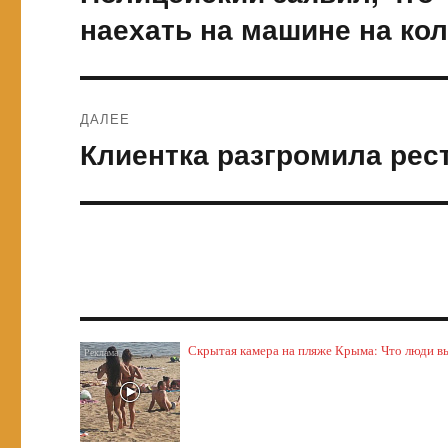
запись:
записям
наехать на машине на ко
ДАЛЕЕ
Клиентка разгромила рест
Следующая
запись:
Скрытая камера на пляже Крыма: Что люди выт