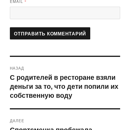
EMAIL
*
Навигация
НАЗАД
по
С родителей в ресторане взяли
Предыдущая
деньги за то, что дети попили их
запись:
записям
собственную воду
ДАЛЕЕ
Спортсменка пробежала
Следующая