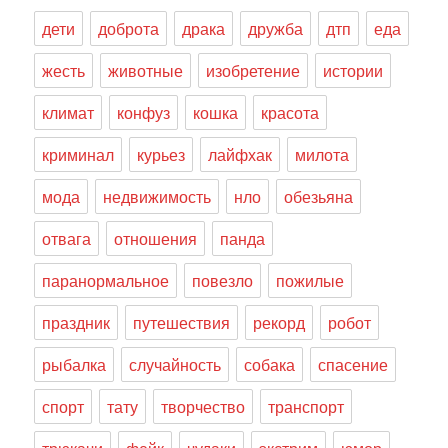
дети
доброта
драка
дружба
дтп
еда
жесть
животные
изобретение
истории
климат
конфуз
кошка
красота
криминал
курьез
лайфхак
милота
мода
недвижимость
нло
обезьяна
отвага
отношения
панда
паранормальное
повезло
пожилые
праздник
путешествия
рекорд
робот
рыбалка
случайность
собака
спасение
спорт
тату
творчество
транспорт