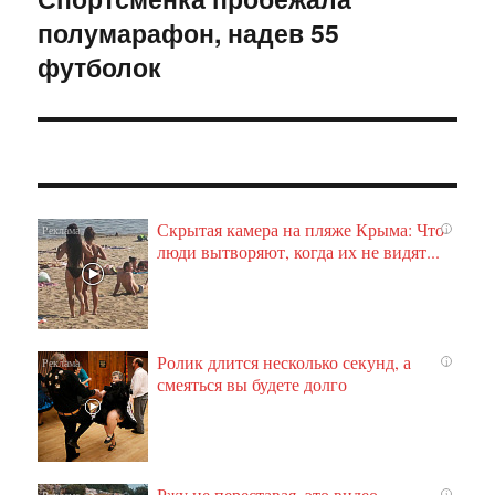
полумарафон, надев 55
запись:
футболок
Скрытая камера на пляже Крыма: Что
i
люди вытворяют, когда их не видят...
Ролик длится несколько секунд, а
i
смеяться вы будете долго
Ржу не переставая, это видео
i