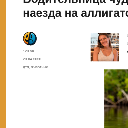
наезда на аллигат
Автор
120.su
Опубликовано
20.04.2026
Метки
дтп
,
животные