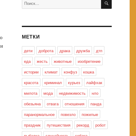
Искать:
МЕТКИ
но
 и
дети
доброта
драка
дружба
дтп
еда
жесть
животные
изобретение
истории
климат
конфуз
кошка
красота
криминал
курьез
лайфхак
милота
мода
недвижимость
нло
обезьяна
отвага
отношения
панда
паранормальное
повезло
пожилые
праздник
путешествия
рекорд
робот
рыбалка
случайность
собака