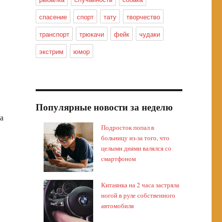
спасение
спорт
тату
творчество
транспорт
трюкачи
фейк
чудаки
экстрим
юмор
Популярные новости за неделю
а
Подросток попал в
больницу из-за того, что
целыми днями валялся со
смартфоном
Китаянка на 2 часа застряла
ногой в руле собственного
автомобиля