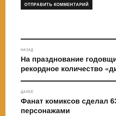
Навигация
НАЗАД
по
На празднование годовщ
Предыдущая
запись:
записям
рекордное количество «д
ДАЛЕЕ
Фанат комиксов сделал 
Следующая
запись:
персонажами