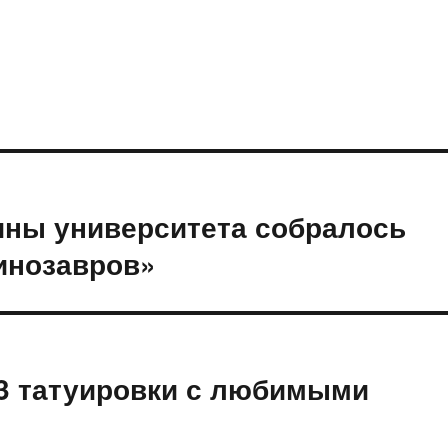
ины университета собралось
инозавров»
63 татуировки с любимыми