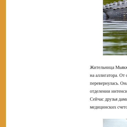
Жительница Мьякка
на аллигатора. О
перевернулась. Он
отделении интенси
Сейчас друзья дам
медицинских счето