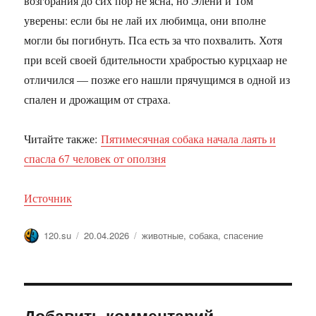
возгорания до сих пор не ясна, но Элени и Том
уверены: если бы не лай их любимца, они вполне
могли бы погибнуть. Пса есть за что похвалить. Хотя
при всей своей бдительности храбростью курцхаар не
отличился — позже его нашли прячущимся в одной из
спален и дрожащим от страха.
Читайте также:
Пятимесячная собака начала лаять и
спасла 67 человек от оползня
Источник
Автор
Опубликовано
Метки
120.su
20.04.2026
животные
,
собака
,
спасение
Добавить комментарий