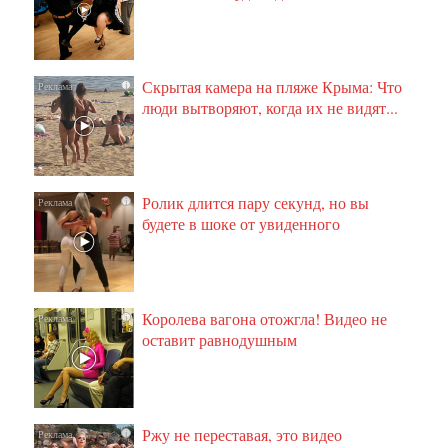
Скрытая камера на пляже Крыма: Что
i
люди вытворяют, когда их не видят...
Ролик длится пару секунд, но вы
i
будете в шоке от увиденного
Королева вагона отожгла! Видео не
i
оставит равнодушным
Ржу не переставая, это видео
i