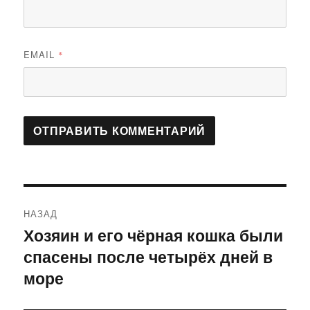
EMAIL
*
Навигация
НАЗАД
по
Хозяин и его чёрная кошка были
Предыдущая
спасены после четырёх дней в
запись:
записям
море