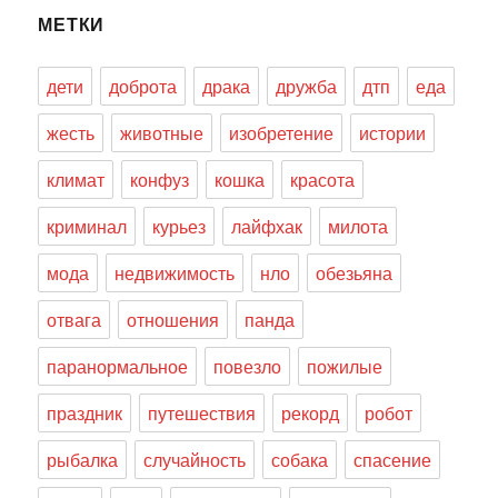
МЕТКИ
дети
доброта
драка
дружба
дтп
еда
жесть
животные
изобретение
истории
климат
конфуз
кошка
красота
криминал
курьез
лайфхак
милота
мода
недвижимость
нло
обезьяна
отвага
отношения
панда
паранормальное
повезло
пожилые
праздник
путешествия
рекорд
робот
рыбалка
случайность
собака
спасение