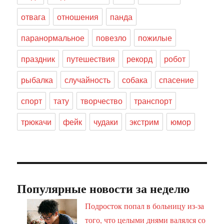
отвага
отношения
панда
паранормальное
повезло
пожилые
праздник
путешествия
рекорд
робот
рыбалка
случайность
собака
спасение
спорт
тату
творчество
транспорт
трюкачи
фейк
чудаки
экстрим
юмор
Популярные новости за неделю
Подросток попал в больницу из-за
того, что целыми днями валялся со