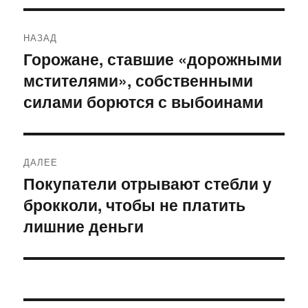
Навигация
НАЗАД
по
Горожане, ставшие «дорожными
Предыдущая
мстителями», собственными
запись:
записям
силами борются с выбоинами
ДАЛЕЕ
Покупатели отрывают стебли у
Следующая
брокколи, чтобы не платить
запись:
лишние деньги