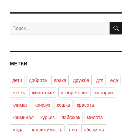
ПО
Искать:
МЕТКИ
дети
доброта
драка
дружба
дтп
еда
жесть
животные
изобретение
истории
климат
конфуз
кошка
красота
криминал
курьез
лайфхак
милота
мода
недвижимость
нло
обезьяна