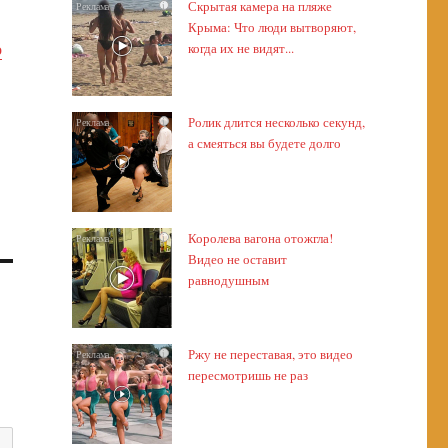
Скрытая камера на пляже
i
Крыма: Что люди вытворяют,
о
когда их не видят...
Ролик длится несколько секунд,
i
а смеяться вы будете долго
Королева вагона отожгла!
i
Видео не оставит
равнодушным
Ржу не переставая, это видео
i
пересмотришь не раз