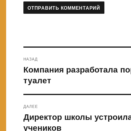
Навигация
НАЗАД
по
Компания разработала п
Предыдущая
запись:
записям
туалет
ДАЛЕЕ
Директор школы устроила
Следующая
запись:
учеников