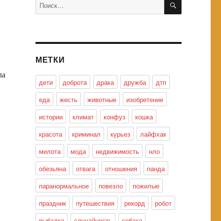
Искать:
МЕТКИ
ла
дети
доброта
драка
дружба
дтп
еда
жесть
животные
изобретение
истории
климат
конфуз
кошка
красота
криминал
курьез
лайфхак
милота
мода
недвижимость
нло
обезьяна
отвага
отношения
панда
паранормальное
повезло
пожилые
праздник
путешествия
рекорд
робот
рыбалка
случайность
собака