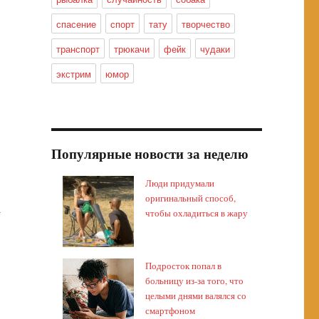
спасение
спорт
тату
творчество
транспорт
трюкачи
фейк
чудаки
экстрим
юмор
Популярные новости за неделю
Люди придумали
оригинальный способ,
а
чтобы охладиться в жару
Подросток попал в
больницу из-за того, что
целыми днями валялся со
смартфоном