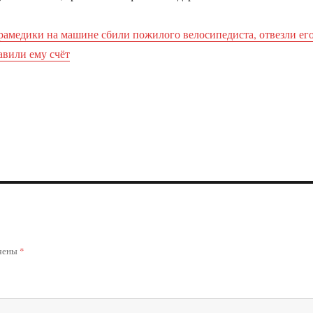
рамедики на машине сбили пожилого велосипедиста, отвезли ег
авили ему счёт
ечены
*