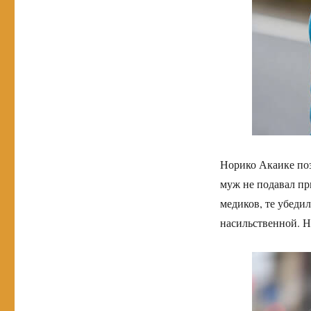
Норико Акаике поз
муж не подавал пр
медиков, те убедил
насильственной. Н