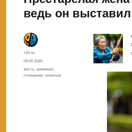
ведь он выставил
Автор
120.su
Опубликовано
09.05.2026
Метки
жесть
,
криминал
,
отношения
,
пожилые