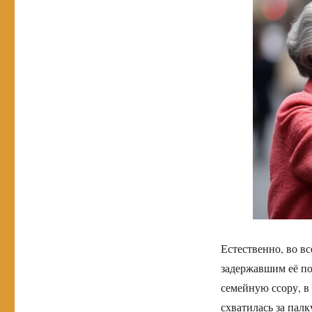
Естественно, во вс
задержавшим её п
семейную ссору, в
схватилась за пал