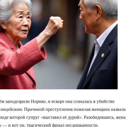
ём заподозрили Норико, и вскоре она созналась в убийстве
олицейским. Причиной преступления пожилая женщина назвала
 ходе которой супруг «выставил её дурой». Разобидевшись, жена
ку — и вот он, трагический финал несдержанности.