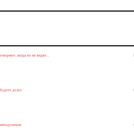
воряют, когда их не видят...
 будете долго
 равнодушным