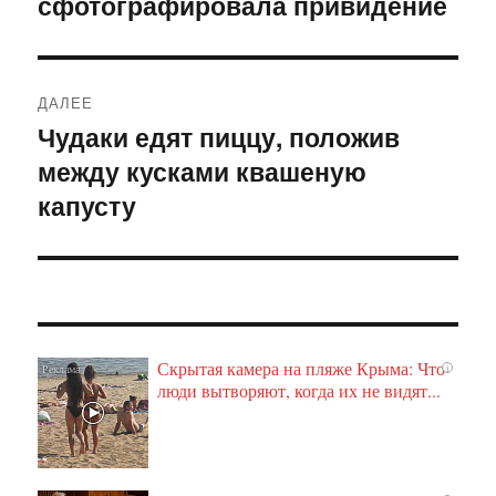
сфотографировала привидение
ДАЛЕЕ
Чудаки едят пиццу, положив
Следующая
между кусками квашеную
запись:
капусту
Скрытая камера на пляже Крыма: Что
i
люди вытворяют, когда их не видят...