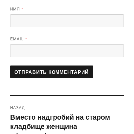
ИМЯ
*
EMAIL
*
Навигация
НАЗАД
по
Вместо надгробий на старом
Предыдущая
кладбище женщина
запись:
записям