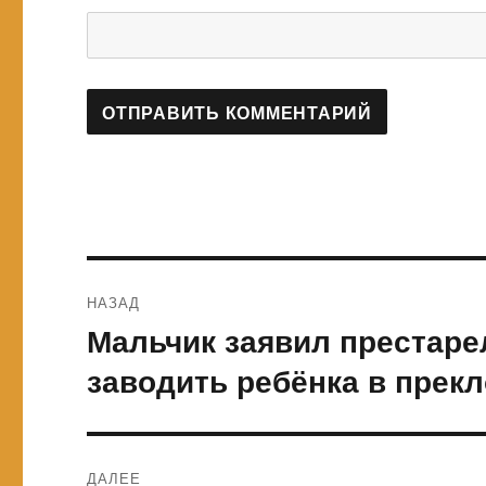
Навигация
НАЗАД
по
Мальчик заявил престаре
Предыдущая
запись:
записям
заводить ребёнка в прек
ДАЛЕЕ