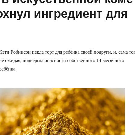
дохнул ингредиент для
Кэти Робинсон пекла торт для ребёнка своей подруги, и, сама то
не ожидая, подвергла опасности собственного 14-месячного
ребёнка.