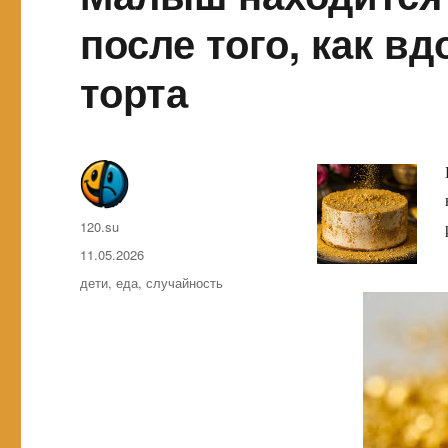
после того, как в
торта
Автор
120.su
Опубликовано
11.05.2026
Метки
дети
,
еда
,
случайность