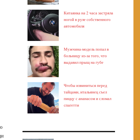
Китаянка на 2 часа застряла
ногой в руле собственного
автомобиля
Мужчина-модель попал в
больницу из-за того, что
выдавил прыщ на губе
Чтобы извиниться перед
тайцами, итальянец съел
пиццу с ананасом и сломал
спагетти
ию
ди