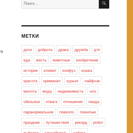
Искать:
МЕТКИ
дети
доброта
драка
дружба
дтп
го
еда
жесть
животные
изобретение
истории
климат
конфуз
кошка
красота
криминал
курьез
лайфхак
милота
мода
недвижимость
нло
обезьяна
отвага
отношения
панда
паранормальное
повезло
пожилые
праздник
путешествия
рекорд
робот
рыбалка
случайность
собака