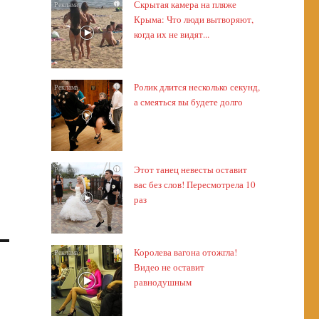
Скрытая камера на пляже
i
Крыма: Что люди вытворяют,
когда их не видят...
Ролик длится несколько секунд,
i
а смеяться вы будете долго
Этот танец невесты оставит
i
вас без слов! Пересмотрела 10
раз
Королева вагона отожгла!
i
Видео не оставит
равнодушным