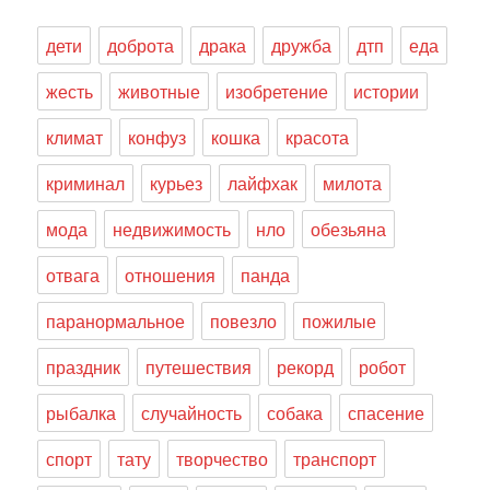
дети
доброта
драка
дружба
дтп
еда
жесть
животные
изобретение
истории
климат
конфуз
кошка
красота
криминал
курьез
лайфхак
милота
мода
недвижимость
нло
обезьяна
отвага
отношения
панда
паранормальное
повезло
пожилые
праздник
путешествия
рекорд
робот
рыбалка
случайность
собака
спасение
спорт
тату
творчество
транспорт