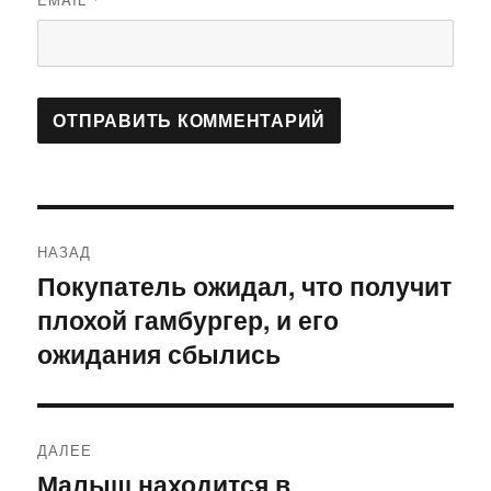
Навигация
НАЗАД
по
Покупатель ожидал, что получит
Предыдущая
плохой гамбургер, и его
запись:
записям
ожидания сбылись
ДАЛЕЕ
Малыш находится в
Следующая