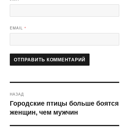
EMAIL
*
Навигация
НАЗАД
по
Городские птицы больше боятся
Предыдущая
женщин, чем мужчин
запись:
записям