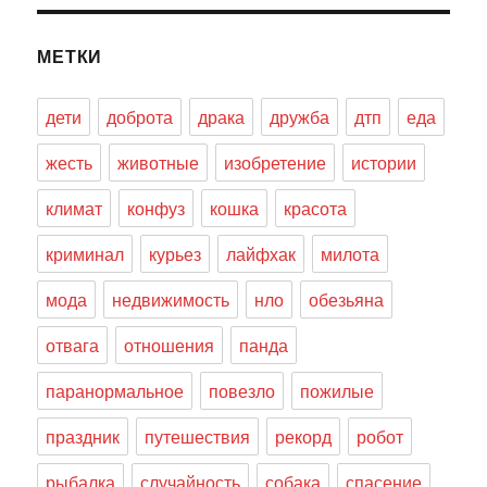
МЕТКИ
дети
доброта
драка
дружба
дтп
еда
жесть
животные
изобретение
истории
климат
конфуз
кошка
красота
криминал
курьез
лайфхак
милота
мода
недвижимость
нло
обезьяна
отвага
отношения
панда
паранормальное
повезло
пожилые
праздник
путешествия
рекорд
робот
рыбалка
случайность
собака
спасение