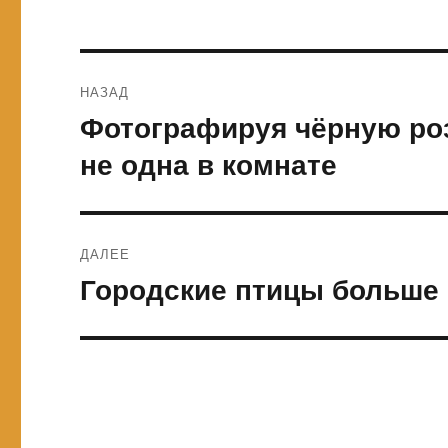
Навигация
НАЗАД
по
Фотографируя чёрную роз
Предыдущая
запись:
записям
не одна в комнате
ДАЛЕЕ
Городские птицы больше 
Следующая
запись: