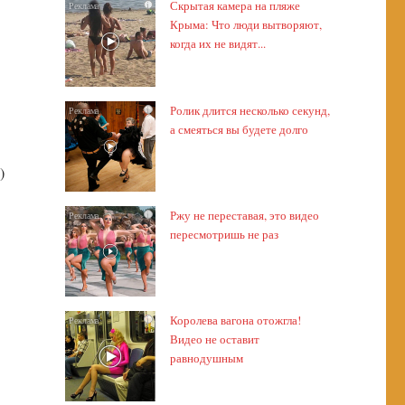
Скрытая камера на пляже
i
Крыма: Что люди вытворяют,
когда их не видят...
Ролик длится несколько секунд,
i
а смеяться вы будете долго
)
Ржу не переставая, это видео
i
пересмотришь не раз
Королева вагона отожгла!
i
Видео не оставит
равнодушным