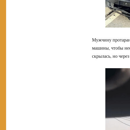
Мужчину протарани
машины, чтобы нес
скрылась, но чере