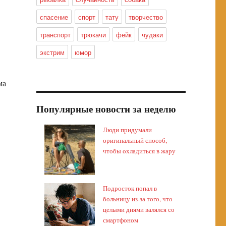
спасение
спорт
тату
творчество
транспорт
трюкачи
фейк
чудаки
экстрим
юмор
ма
Популярные новости за неделю
Люди придумали
оригинальный способ,
чтобы охладиться в жару
Подросток попал в
больницу из-за того, что
целыми днями валялся со
смартфоном