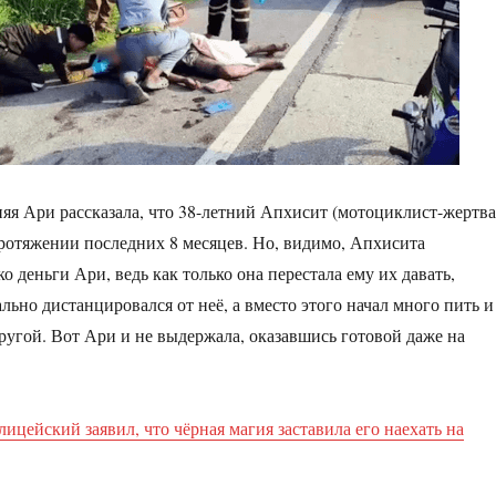
няя Ари рассказала, что 38-летний Апхисит (мотоциклист-жертва
ротяжении последних 8 месяцев. Но, видимо, Апхисита
о деньги Ари, ведь как только она перестала ему их давать,
ьно дистанцировался от неё, а вместо этого начал много пить и
пругой. Вот Ари и не выдержала, оказавшись готовой даже на
ицейский заявил, что чёрная магия заставила его наехать на