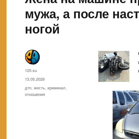
мужа, а после нас
ногой
Автор
120.su
Опубликовано
13.05.2026
Метки
дтп
,
жесть
,
криминал
,
отношения