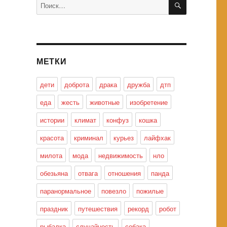
Искать:
МЕТКИ
дети
доброта
драка
дружба
дтп
еда
жесть
животные
изобретение
истории
климат
конфуз
кошка
красота
криминал
курьез
лайфхак
милота
мода
недвижимость
нло
обезьяна
отвага
отношения
панда
паранормальное
повезло
пожилые
праздник
путешествия
рекорд
робот
рыбалка
случайность
собака