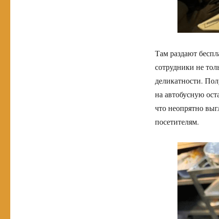
Там раздают бесп
сотрудники не тол
деликатности. Пол
на автобусную ост
что неопрятно выг
посетителям.