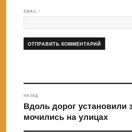
EMAIL
*
Навигация
НАЗАД
по
Вдоль дорог установили 
Предыдущая
запись:
записям
мочились на улицах