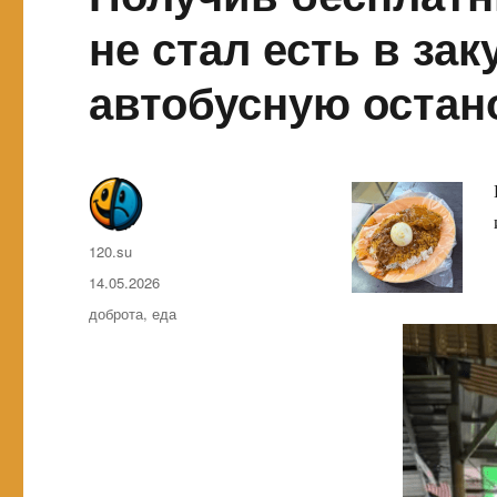
не стал есть в за
автобусную остан
Автор
120.su
Опубликовано
14.05.2026
Метки
доброта
,
еда