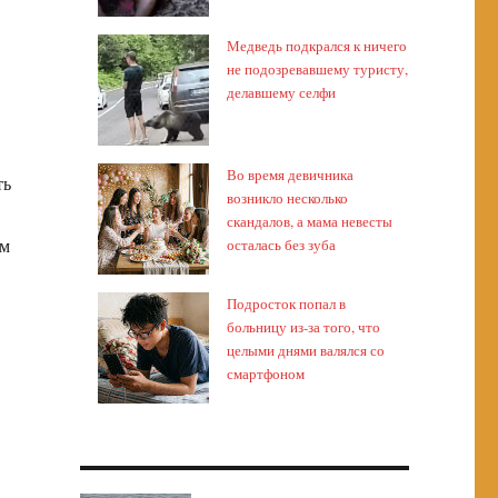
Медведь подкрался к ничего
не подозревавшему туристу,
делавшему селфи
Во время девичника
ть
возникло несколько
скандалов, а мама невесты
ым
осталась без зуба
Подросток попал в
больницу из-за того, что
целыми днями валялся со
смартфоном