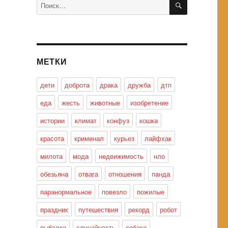
Искать:
МЕТКИ
дети
доброта
драка
дружба
дтп
еда
жесть
животные
изобретение
истории
климат
конфуз
кошка
красота
криминал
курьез
лайфхак
милота
мода
недвижимость
нло
обезьяна
отвага
отношения
панда
паранормальное
повезло
пожилые
праздник
путешествия
рекорд
робот
рыбалка
случайность
собака