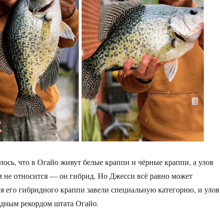
лось, что в Огайо живут белые краппи и чёрные краппи, а улов
м не относится — он гибрид. Но Джесси всё равно может
для его гибридного краппи завели специальную категорию, и улов
идным рекордом штата Огайо.