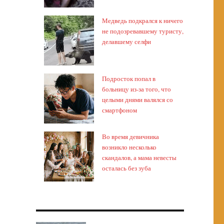
Медведь подкрался к ничего
не подозревавшему туристу,
делавшему селфи
Подросток попал в
больницу из-за того, что
целыми днями валялся со
смартфоном
Во время девичника
возникло несколько
скандалов, а мама невесты
осталась без зуба