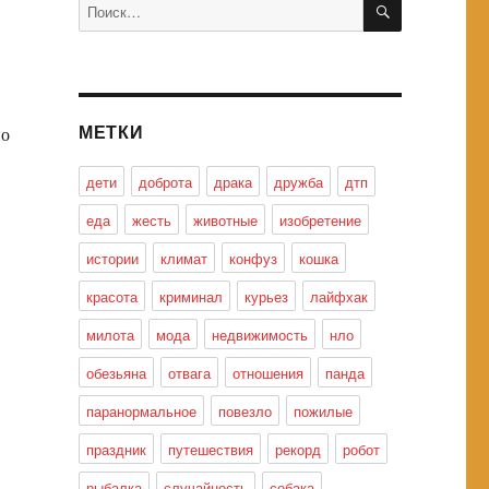
Искать:
МЕТКИ
по
дети
доброта
драка
дружба
дтп
еда
жесть
животные
изобретение
истории
климат
конфуз
кошка
красота
криминал
курьез
лайфхак
милота
мода
недвижимость
нло
обезьяна
отвага
отношения
панда
паранормальное
повезло
пожилые
праздник
путешествия
рекорд
робот
рыбалка
случайность
собака