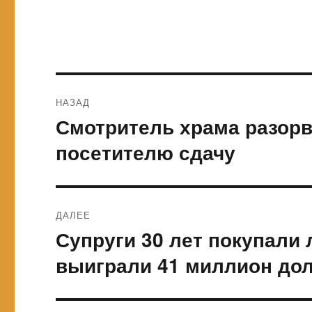
Навигация
НАЗАД
по
Смотритель храма разорв
Предыдущая
запись:
записям
посетителю сдачу
ДАЛЕЕ
Супруги 30 лет покупали
Следующая
запись:
выиграли 41 миллион до