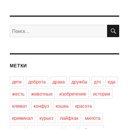
ПО
Искать:
МЕТКИ
дети
доброта
драка
дружба
дтп
еда
жесть
животные
изобретение
истории
климат
конфуз
кошка
красота
криминал
курьез
лайфхак
милота