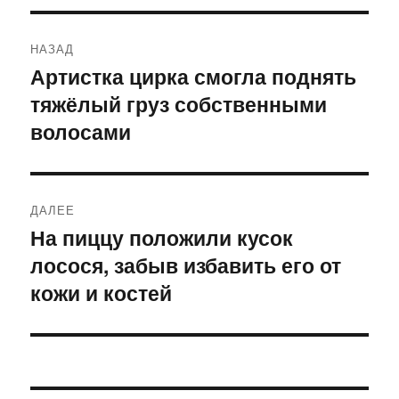
Навигация
НАЗАД
по
Артистка цирка смогла поднять
Предыдущая
тяжёлый груз собственными
запись:
записям
волосами
ДАЛЕЕ
На пиццу положили кусок
Следующая
лосося, забыв избавить его от
запись:
кожи и костей