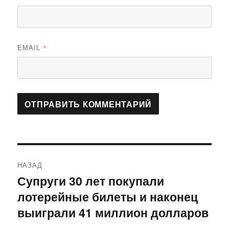
EMAIL
*
Навигация
НАЗАД
по
Супруги 30 лет покупали
Предыдущая
лотерейные билеты и наконец
запись:
записям
выиграли 41 миллион долларов