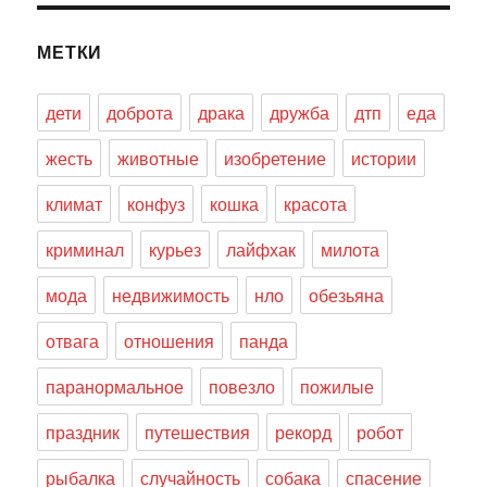
МЕТКИ
дети
доброта
драка
дружба
дтп
еда
жесть
животные
изобретение
истории
климат
конфуз
кошка
красота
криминал
курьез
лайфхак
милота
мода
недвижимость
нло
обезьяна
отвага
отношения
панда
паранормальное
повезло
пожилые
праздник
путешествия
рекорд
робот
рыбалка
случайность
собака
спасение