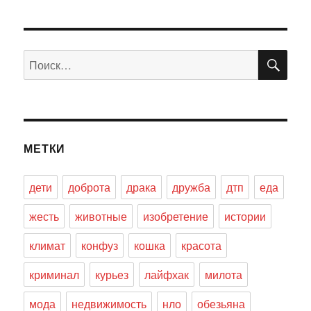
ПО
Искать:
МЕТКИ
дети
доброта
драка
дружба
дтп
еда
жесть
животные
изобретение
истории
климат
конфуз
кошка
красота
криминал
курьез
лайфхак
милота
мода
недвижимость
нло
обезьяна