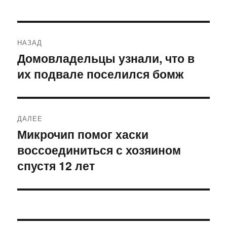
Навигация
НАЗАД
по
Домовладельцы узнали, что в
Предыдущая
их подвале поселился бомж
запись:
записям
ДАЛЕЕ
Микрочип помог хаски
Следующая
воссоединиться с хозяином
запись:
спустя 12 лет