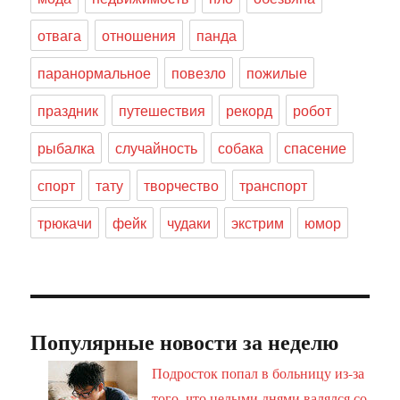
отвага
отношения
панда
паранормальное
повезло
пожилые
праздник
путешествия
рекорд
робот
рыбалка
случайность
собака
спасение
спорт
тату
творчество
транспорт
трюкачи
фейк
чудаки
экстрим
юмор
Популярные новости за неделю
Подросток попал в больницу из-за
того, что целыми днями валялся со