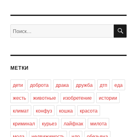
ПО
Искать:
МЕТКИ
дети
доброта
драка
дружба
дтп
еда
жесть
животные
изобретение
истории
климат
конфуз
кошка
красота
криминал
курьез
лайфхак
милота
мода
недвижимость
нло
обезьяна