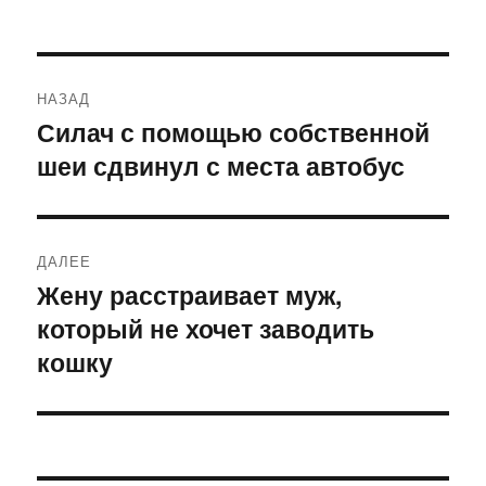
Навигация
НАЗАД
по
Силач с помощью собственной
Предыдущая
шеи сдвинул с места автобус
запись:
записям
ДАЛЕЕ
Жену расстраивает муж,
Следующая
который не хочет заводить
запись:
кошку