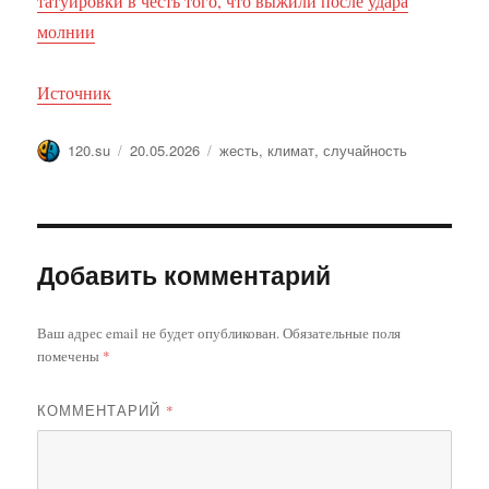
татуировки в честь того, что выжили после удара
молнии
Источник
Автор
Опубликовано
Метки
120.su
20.05.2026
жесть
,
климат
,
случайность
Добавить комментарий
Ваш адрес email не будет опубликован.
Обязательные поля
помечены
*
КОММЕНТАРИЙ
*