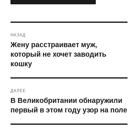
Навигация
НАЗАД
по
Жену расстраивает муж,
Предыдущая
который не хочет заводить
запись:
записям
кошку
ДАЛЕЕ
В Великобритании обнаружили
Следующая
первый в этом году узор на поле
запись: