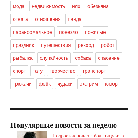
мода
недвижимость
нло
обезьяна
отвага
отношения
панда
паранормальное
повезло
пожилые
праздник
путешествия
рекорд
робот
рыбалка
случайность
собака
спасение
спорт
тату
творчество
транспорт
трюкачи
фейк
чудаки
экстрим
юмор
Популярные новости за неделю
Подросток попал в больницу из-за