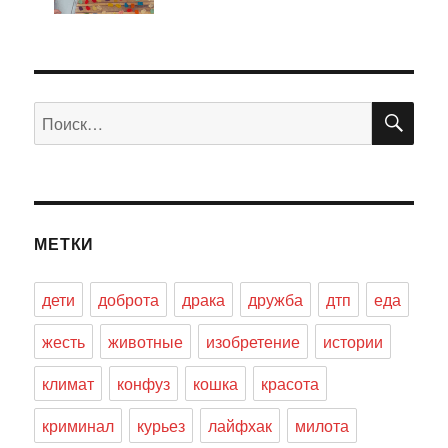
ПО
Искать:
МЕТКИ
дети
доброта
драка
дружба
дтп
еда
жесть
животные
изобретение
истории
климат
конфуз
кошка
красота
криминал
курьез
лайфхак
милота