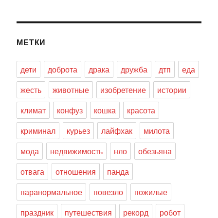
МЕТКИ
дети
доброта
драка
дружба
дтп
еда
жесть
животные
изобретение
истории
климат
конфуз
кошка
красота
криминал
курьез
лайфхак
милота
мода
недвижимость
нло
обезьяна
отвага
отношения
панда
паранормальное
повезло
пожилые
праздник
путешествия
рекорд
робот