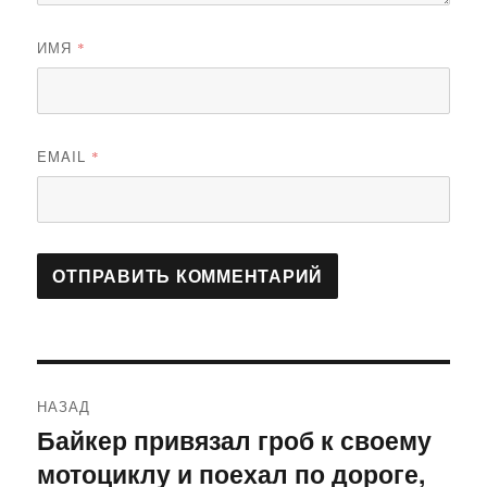
ИМЯ
*
EMAIL
*
Навигация
НАЗАД
по
Байкер привязал гроб к своему
Предыдущая
мотоциклу и поехал по дороге,
запись:
записям