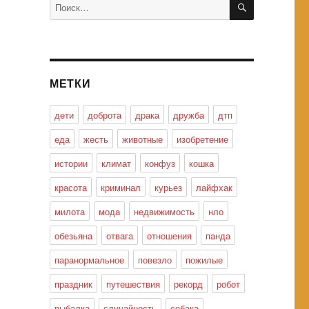
Искать:
МЕТКИ
дети
доброта
драка
дружба
дтп
еда
жесть
животные
изобретение
истории
климат
конфуз
кошка
красота
криминал
курьез
лайфхак
милота
мода
недвижимость
нло
обезьяна
отвага
отношения
панда
паранормальное
повезло
пожилые
праздник
путешествия
рекорд
робот
рыбалка
случайность
собака