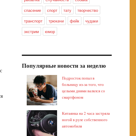
спасение
спорт
тату
творчество
транспорт
трюкачи
фейк
чудаки
экстрим
юмор
Популярные новости за неделю
с
Подросток попал в
больницу из-за того, что
целыми днями валялся со
ся
смартфоном
Китаянка на 2 часа застряла
ногой в руле собственного
автомобиля