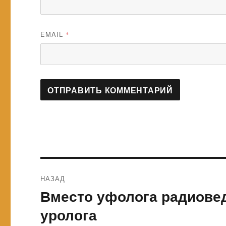
EMAIL
*
Навигация
НАЗАД
по
Вместо уфолога радиове
Предыдущая
запись:
записям
уролога