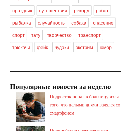
праздник
путешествия
рекорд
робот
рыбалка
случайность
собака
спасение
спорт
тату
творчество
транспорт
трюкачи
фейк
чудаки
экстрим
юмор
Популярные новости за неделю
Подросток попал в больницу из-за
того, что целыми днями валялся со
смартфоном
Полицейские переодеваются