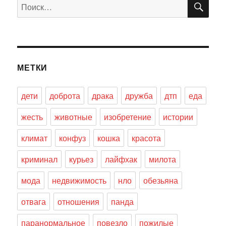
Искать:
МЕТКИ
дети
доброта
драка
дружба
дтп
еда
жесть
животные
изобретение
истории
климат
конфуз
кошка
красота
криминал
курьез
лайфхак
милота
мода
недвижимость
нло
обезьяна
отвага
отношения
панда
паранормальное
повезло
пожилые