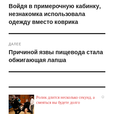
по
Войдя в примерочную кабинку,
Предыдущая
незнакомка использовала
запись:
записям
одежду вместо коврика
ДАЛЕЕ
Причиной язвы пищевода стала
Следующая
обжигающая лапша
запись:
Ролик длится несколько секунд, а
i
смеяться вы будете долго