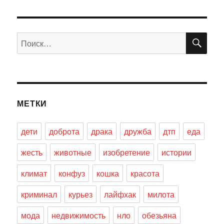
ПО
Искать:
МЕТКИ
дети
доброта
драка
дружба
дтп
еда
жесть
животные
изобретение
истории
климат
конфуз
кошка
красота
криминал
курьез
лайфхак
милота
мода
недвижимость
нло
обезьяна