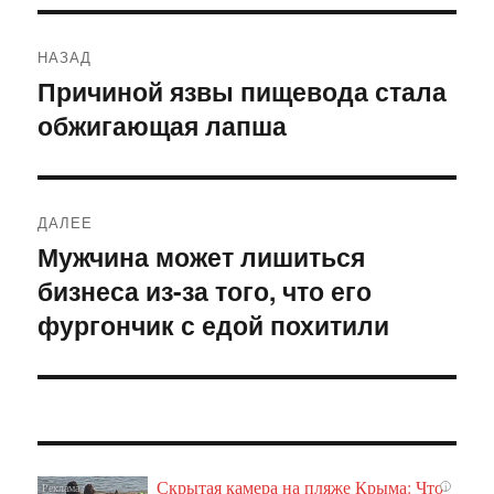
Навигация
НАЗАД
по
Причиной язвы пищевода стала
Предыдущая
обжигающая лапша
запись:
записям
ДАЛЕЕ
Мужчина может лишиться
Следующая
бизнеса из-за того, что его
запись:
фургончик с едой похитили
Скрытая камера на пляже Крыма: Что
i