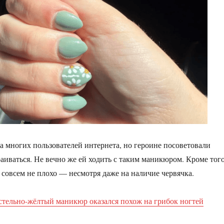
 многих пользователей интернета, но героине посоветовали
раиваться. Не вечно же ей ходить с таким маникюром. Кроме того
я совсем не плохо — несмотря даже на наличие червячка.
стельно-жёлтый маникюр оказался похож на грибок ногтей