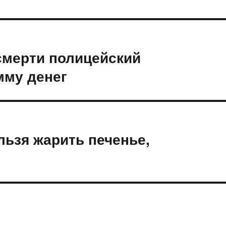
смерти полицейский
мму денег
льзя жарить печенье,