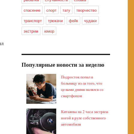
спасение
спорт
тату
творчество
транспорт
трюкачи
фейк
чудаки
экстрим
юмор
ыл
Популярные новости за неделю
Подросток попал в
больницу из-за того, что
целыми днями валялся со
смартфоном
Китаянка на 2 часа застряла
ногой в руле собственного
автомобиля