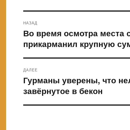
Навигация
НАЗАД
по
Во время осмотра места 
Предыдущая
запись:
записям
прикарманил крупную су
ДАЛЕЕ
Гурманы уверены, что не
Следующая
запись:
завёрнутое в бекон