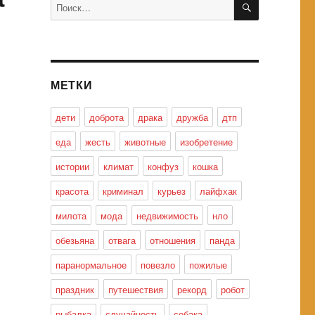
Искать:
МЕТКИ
дети
доброта
драка
дружба
дтп
еда
жесть
животные
изобретение
истории
климат
конфуз
кошка
красота
криминал
курьез
лайфхак
милота
мода
недвижимость
нло
обезьяна
отвага
отношения
панда
паранормальное
повезло
пожилые
праздник
путешествия
рекорд
робот
рыбалка
случайность
собака