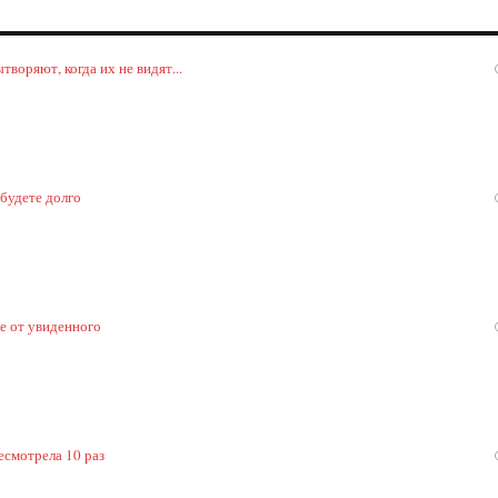
воряют, когда их не видят...
 будете долго
ке от увиденного
есмотрела 10 раз