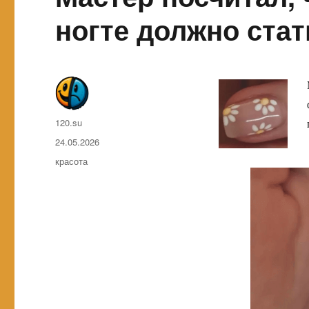
ногте должно ста
Автор
120.su
Опубликовано
24.05.2026
Метки
красота