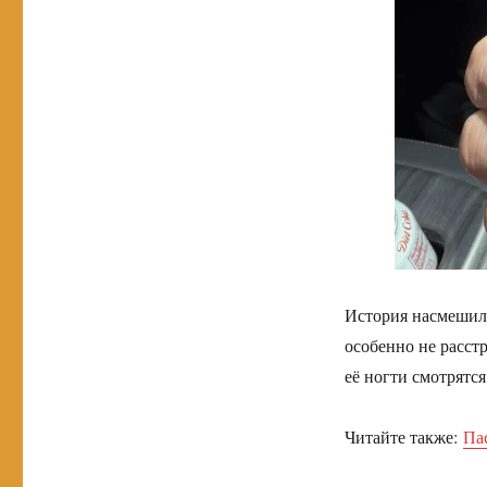
История насмешила
особенно не расст
её ногти смотрятс
Читайте также:
Па