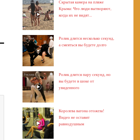
Скрытая камера на пляже
i
Крыма: Что люди вытворяют,
когда их не видят...
Ролик длится несколько секунд,
i
а смеяться вы будете долго
Ролик длится пару секунд, но
i
вы будете в шоке от
увиденного
Королева вагона отожгла!
i
Видео не оставит
равнодушным