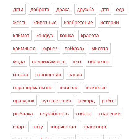
дети
доброта
драка
дружба
дтп
еда
жесть
животные
изобретение
истории
климат
конфуз
кошка
красота
криминал
курьез
лайфхак
милота
мода
недвижимость
нло
обезьяна
отвага
отношения
панда
паранормальное
повезло
пожилые
праздник
путешествия
рекорд
робот
рыбалка
случайность
собака
спасение
спорт
тату
творчество
транспорт