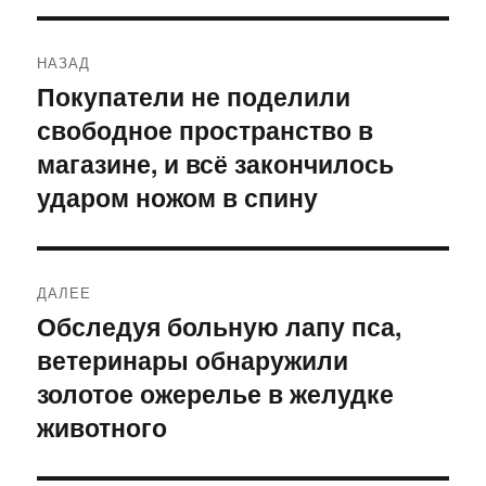
Навигация
НАЗАД
по
Покупатели не поделили
Предыдущая
свободное пространство в
запись:
записям
магазине, и всё закончилось
ударом ножом в спину
ДАЛЕЕ
Обследуя больную лапу пса,
Следующая
ветеринары обнаружили
запись:
золотое ожерелье в желудке
животного