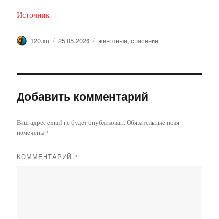
Источник
Автор
Опубликовано
Метки
120.su
25.05.2026
животные
,
спасение
Добавить комментарий
Ваш адрес email не будет опубликован.
Обязательные поля
помечены
*
КОММЕНТАРИЙ
*