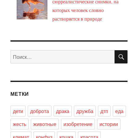
сюрреалистические снимки, на
которых человек словно
растворяется в природе
ПО
Искать:
МЕТКИ
дети
доброта
драка
дружба
дтп
еда
жесть
животные
изобретение
истории
климат
конфуз
кошка
красота