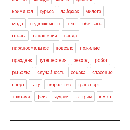
криминал
курьез
лайфхак
милота
мода
недвижимость
нло
обезьяна
отвага
отношения
панда
паранормальное
повезло
пожилые
праздник
путешествия
рекорд
робот
рыбалка
случайность
собака
спасение
спорт
тату
творчество
транспорт
трюкачи
фейк
чудаки
экстрим
юмор