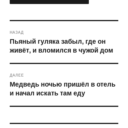
Навигация
НАЗАД
по
Пьяный гуляка забыл, где он
Предыдущая
живёт, и вломился в чужой дом
запись:
записям
ДАЛЕЕ
Медведь ночью пришёл в отель
Следующая
и начал искать там еду
запись: