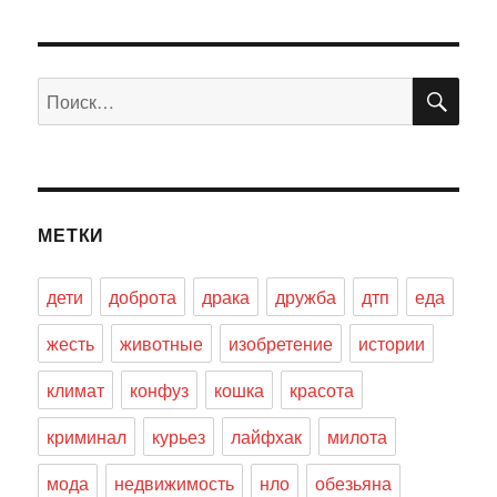
ПО
Искать:
МЕТКИ
дети
доброта
драка
дружба
дтп
еда
жесть
животные
изобретение
истории
климат
конфуз
кошка
красота
криминал
курьез
лайфхак
милота
мода
недвижимость
нло
обезьяна