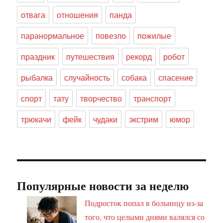
отвага
отношения
панда
паранормальное
повезло
пожилые
праздник
путешествия
рекорд
робот
рыбалка
случайность
собака
спасение
спорт
тату
творчество
транспорт
трюкачи
фейк
чудаки
экстрим
юмор
Популярные новости за неделю
Подросток попал в больницу из-за
того, что целыми днями валялся со