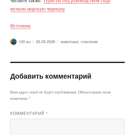
Читайте также:
Туристы под руководством гида
мучили морскую черепаху
Источник
Автор
Опубликовано
Метки
120.su
26.05.2026
животные
,
спасение
Добавить комментарий
Ваш адрес email не будет опубликован.
Обязательные поля
помечены
*
КОММЕНТАРИЙ
*