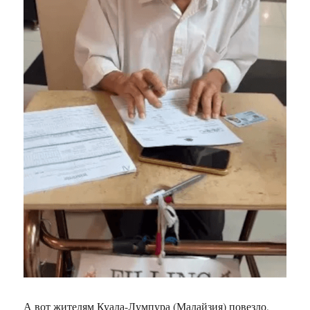
А вот жителям Куала-Лумпура (Малайзия) повезло,