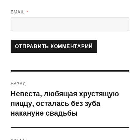
EMAIL
*
Навигация
НАЗАД
по
Невеста, любящая хрустящую
Предыдущая
пиццу, осталась без зуба
запись:
записям
накануне свадьбы