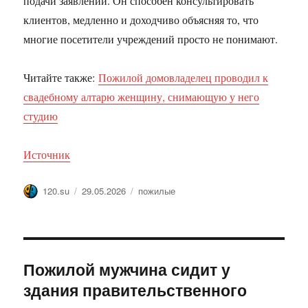
подачи заявлений. Он способен консультировать
клиентов, медленно и доходчиво объясняя то, что
многие посетители учреждений просто не понимают.
Читайте также:
Пожилой домовладелец проводил к
свадебному алтарю женщину, снимающую у него
студию
Источник
Автор
Опубликовано
Метки
120.su
29.05.2026
пожилые
Пожилой мужчина сидит у
здания правительственного