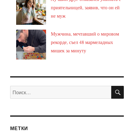
приятельницей, заявив, что он ей
не муж
Мужчина, мечтавший о мировом
рекорде, съел 48 мармеладных
мишек за минуту
ПО
Искать:
МЕТКИ