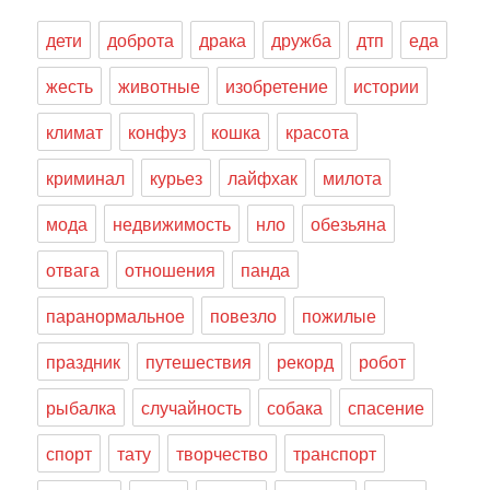
дети
доброта
драка
дружба
дтп
еда
жесть
животные
изобретение
истории
климат
конфуз
кошка
красота
криминал
курьез
лайфхак
милота
мода
недвижимость
нло
обезьяна
отвага
отношения
панда
паранормальное
повезло
пожилые
праздник
путешествия
рекорд
робот
рыбалка
случайность
собака
спасение
спорт
тату
творчество
транспорт