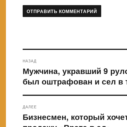
Навигация
НАЗАД
по
Мужчина, укравший 9 руло
Предыдущая
запись:
записям
был оштрафован и сел в 
ДАЛЕЕ
Бизнесмен, который хоче
Следующая
запись: