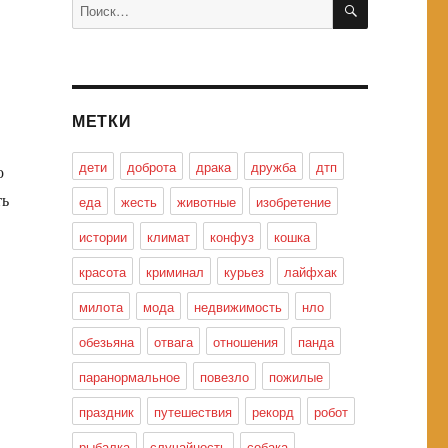
Искать:
МЕТКИ
дети
доброта
драка
дружба
дтп
о
ть
еда
жесть
животные
изобретение
истории
климат
конфуз
кошка
красота
криминал
курьез
лайфхак
милота
мода
недвижимость
нло
обезьяна
отвага
отношения
панда
паранормальное
повезло
пожилые
праздник
путешествия
рекорд
робот
рыбалка
случайность
собака