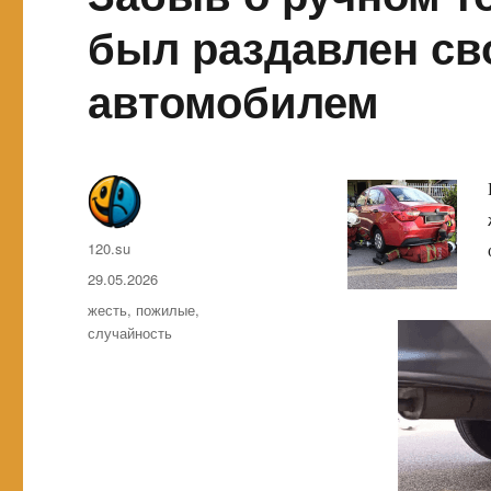
был раздавлен с
автомобилем
Автор
120.su
Опубликовано
29.05.2026
Метки
жесть
,
пожилые
,
случайность