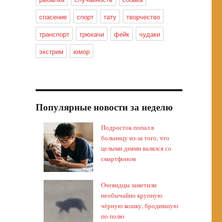
спасение
спорт
тату
творчество
транспорт
трюкачи
фейк
чудаки
экстрим
юмор
Популярные новости за неделю
Подросток попал в
больницу из-за того, что
целыми днями валялся со
смартфоном
Очевидцы заметили
необычайно крупную
чёрную кошку, бродившую
по полю