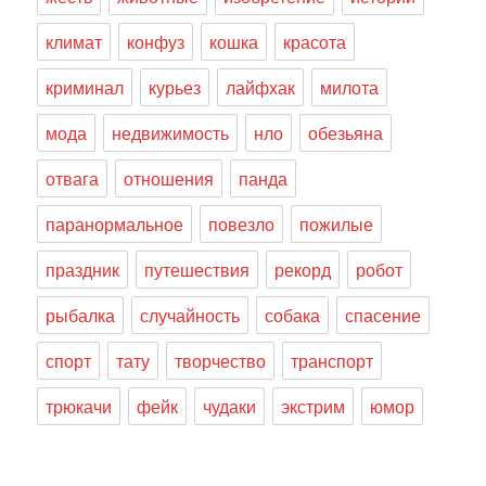
климат
конфуз
кошка
красота
криминал
курьез
лайфхак
милота
мода
недвижимость
нло
обезьяна
отвага
отношения
панда
паранормальное
повезло
пожилые
праздник
путешествия
рекорд
робот
рыбалка
случайность
собака
спасение
спорт
тату
творчество
транспорт
трюкачи
фейк
чудаки
экстрим
юмор