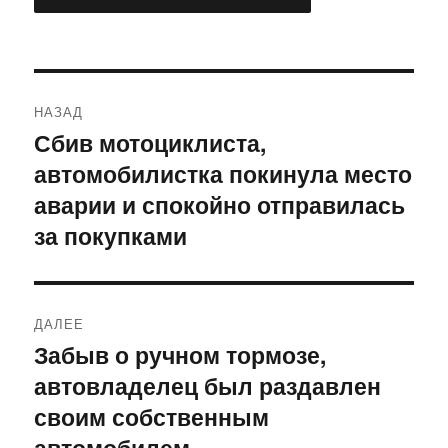
Навигация
НАЗАД
по
Сбив мотоциклиста,
Предыдущая
автомобилистка покинула место
запись:
записям
аварии и спокойно отправилась
за покупками
ДАЛЕЕ
Забыв о ручном тормозе,
Следующая
автовладелец был раздавлен
запись:
своим собственным
автомобилем