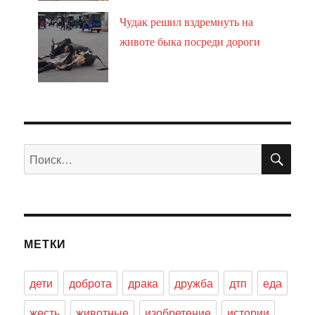
Чудак решил вздремнуть на
животе быка посреди дороги
ПО
Искать:
МЕТКИ
дети
доброта
драка
дружба
дтп
еда
жесть
животные
изобретение
истории