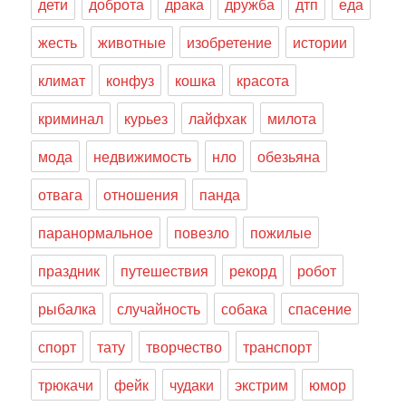
дети
доброта
драка
дружба
дтп
еда
жесть
животные
изобретение
истории
климат
конфуз
кошка
красота
криминал
курьез
лайфхак
милота
мода
недвижимость
нло
обезьяна
отвага
отношения
панда
паранормальное
повезло
пожилые
праздник
путешествия
рекорд
робот
рыбалка
случайность
собака
спасение
спорт
тату
творчество
транспорт
трюкачи
фейк
чудаки
экстрим
юмор