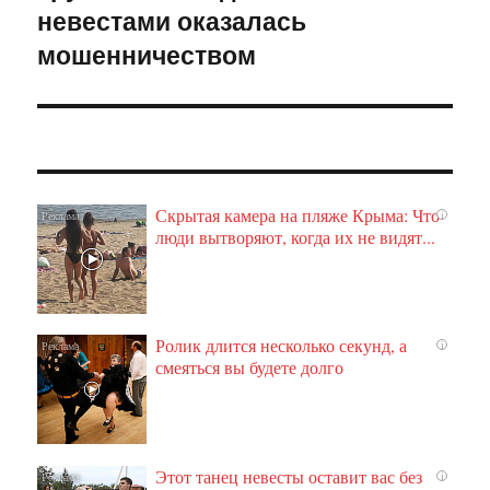
невестами оказалась
запись:
мошенничеством
Скрытая камера на пляже Крыма: Что
i
люди вытворяют, когда их не видят...
Ролик длится несколько секунд, а
i
смеяться вы будете долго
Этот танец невесты оставит вас без
i