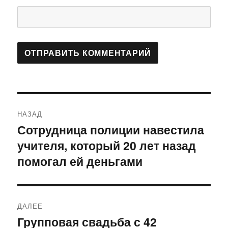
Навигация
НАЗАД
по
Сотрудница полиции навестила
Предыдущая
учителя, который 20 лет назад
запись:
записям
помогал ей деньгами
ДАЛЕЕ
Групповая свадьба с 42
Следующая