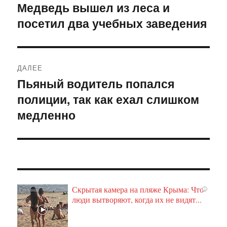
по
Медведь вышел из леса и
Предыдущая
посетил два учебных заведения
запись:
записям
ДАЛЕЕ
Пьяный водитель попался
Следующая
полиции, так как ехал слишком
запись:
медленно
Скрытая камера на пляже Крыма: Что
i
люди вытворяют, когда их не видят...