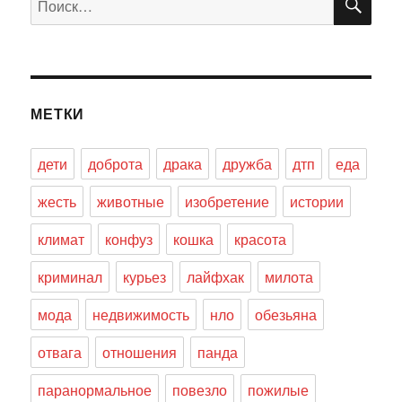
МЕТКИ
дети
доброта
драка
дружба
дтп
еда
жесть
животные
изобретение
истории
климат
конфуз
кошка
красота
криминал
курьез
лайфхак
милота
мода
недвижимость
нло
обезьяна
отвага
отношения
панда
паранормальное
повезло
пожилые