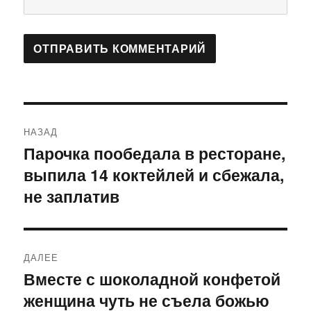
Навигация
НАЗАД
по
Парочка пообедала в ресторане,
Предыдущая
выпила 14 коктейлей и сбежала,
запись:
записям
не заплатив
ДАЛЕЕ
Вместе с шоколадной конфетой
Следующая
женщина чуть не съела божью
запись: