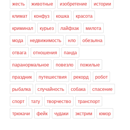
жесть
животные
изобретение
истории
климат
конфуз
кошка
красота
криминал
курьез
лайфхак
милота
мода
недвижимость
нло
обезьяна
отвага
отношения
панда
паранормальное
повезло
пожилые
праздник
путешествия
рекорд
робот
рыбалка
случайность
собака
спасение
спорт
тату
творчество
транспорт
трюкачи
фейк
чудаки
экстрим
юмор