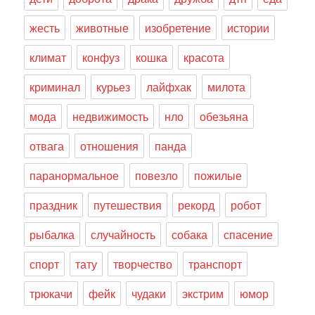
жесть
животные
изобретение
истории
климат
конфуз
кошка
красота
криминал
курьез
лайфхак
милота
мода
недвижимость
нло
обезьяна
отвага
отношения
панда
паранормальное
повезло
пожилые
праздник
путешествия
рекорд
робот
рыбалка
случайность
собака
спасение
спорт
тату
творчество
транспорт
трюкачи
фейк
чудаки
экстрим
юмор