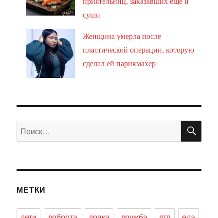
приятельниц, заказавших ещё и
суши
Женщина умерла после
пластической операции, которую
сделал ей парикмахер
ПО
Искать:
МЕТКИ
дети
доброта
драка
дружба
дтп
еда