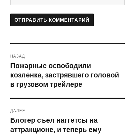
Навигация
НАЗАД
по
Пожарные освободили
Предыдущая
козлёнка, застрявшего головой
запись:
записям
в грузовом трейлере
ДАЛЕЕ
Блогер съел наггетсы на
Следующая
аттракционе, и теперь ему
запись: