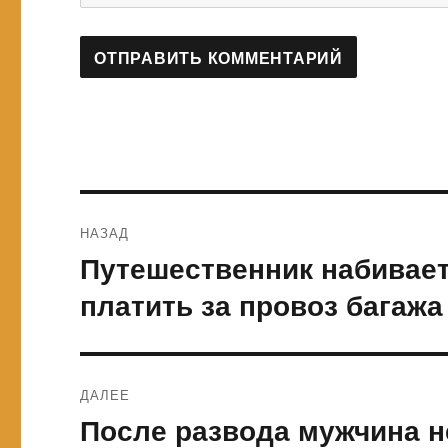
Навигация
НАЗАД
по
Путешественник набивает
Предыдущая
запись:
записям
платить за провоз багажа
ДАЛЕЕ
После развода мужчина не
Следующая