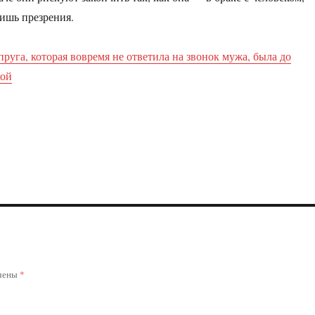
ишь презрения.
руга, которая вовремя не ответила на звонок мужа, была до
кой
ечены
*