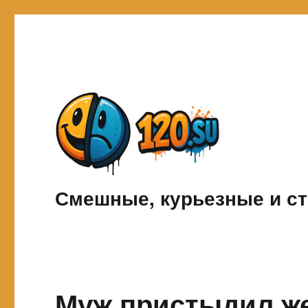
Смешные, курьезные и ст
Муж пристыдил же