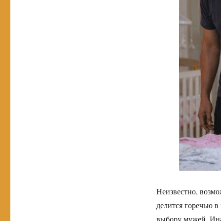
Неизвестно, возм
делится горечью в
выбору мужей. Ина