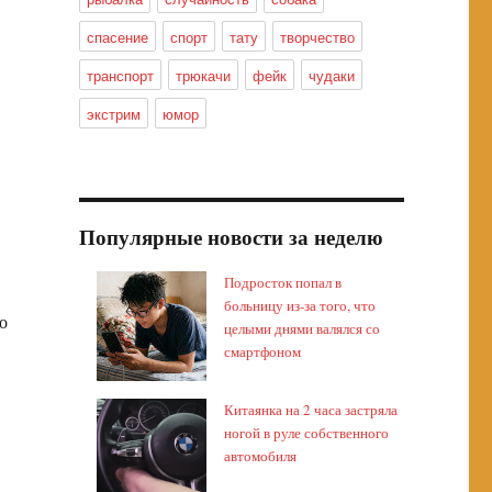
спасение
спорт
тату
творчество
транспорт
трюкачи
фейк
чудаки
экстрим
юмор
Популярные новости за неделю
Подросток попал в
больницу из-за того, что
о
целыми днями валялся со
смартфоном
Китаянка на 2 часа застряла
ногой в руле собственного
автомобиля