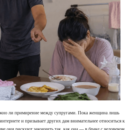
ожно ли примирение между супругами. Пока женщина лишь
 интернете и призывает других дам внимательнее относиться к
че они рискуют закончить так, как она — в браке с человеком,