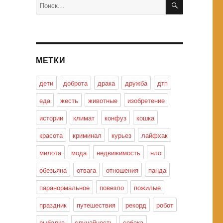
Искать:
МЕТКИ
дети
доброта
драка
дружба
дтп
еда
жесть
животные
изобретение
истории
климат
конфуз
кошка
красота
криминал
курьез
лайфхак
милота
мода
недвижимость
нло
обезьяна
отвага
отношения
панда
паранормальное
повезло
пожилые
праздник
путешествия
рекорд
робот
рыбалка
случайность
собака