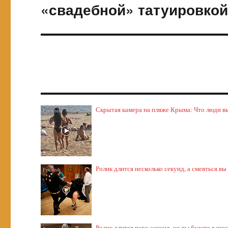
запись:
«свадебной» татуировко
Скрытая камера на пляже Крыма: Что люди выт
Ролик длится несколько секунд, а смеяться вы
Ролик длится пару секунд, но вы будете в шо