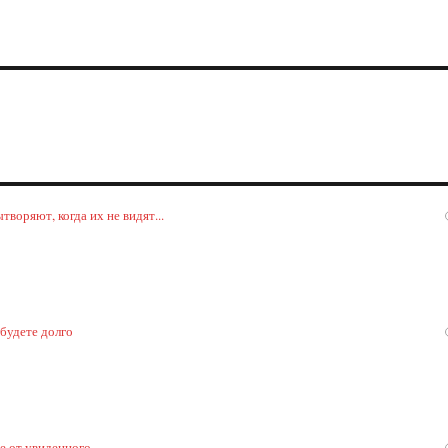
й
воряют, когда их не видят...
 будете долго
ке от увиденного