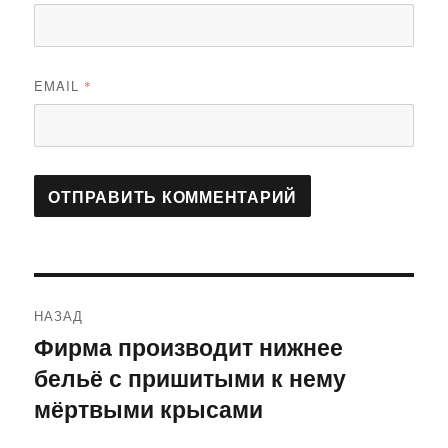
EMAIL
*
Навигация
НАЗАД
по
Фирма производит нижнее
Предыдущая
бельё с пришитыми к нему
запись:
записям
мёртвыми крысами