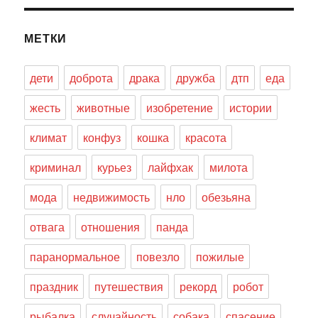
МЕТКИ
дети
доброта
драка
дружба
дтп
еда
жесть
животные
изобретение
истории
климат
конфуз
кошка
красота
криминал
курьез
лайфхак
милота
мода
недвижимость
нло
обезьяна
отвага
отношения
панда
паранормальное
повезло
пожилые
праздник
путешествия
рекорд
робот
рыбалка
случайность
собака
спасение